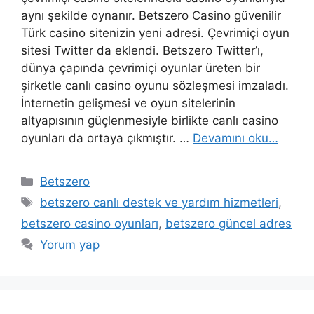
aynı şekilde oynanır. Betszero Casino güvenilir
Türk casino sitenizin yeni adresi. Çevrimiçi oyun
sitesi Twitter da eklendi. Betszero Twitter’ı,
dünya çapında çevrimiçi oyunlar üreten bir
şirketle canlı casino oyunu sözleşmesi imzaladı.
İnternetin gelişmesi ve oyun sitelerinin
altyapısının güçlenmesiyle birlikte canlı casino
oyunları da ortaya çıkmıştır. …
Devamını oku…
Kategoriler
Betszero
Etiketler
betszero canlı destek ve yardım hizmetleri
,
betszero casino oyunları
,
betszero güncel adres
Yorum yap