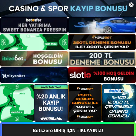
×
Betszero GİRİŞ İÇİN TIKLAYINIZ!