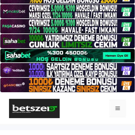
İçeriğe
atla
Menü