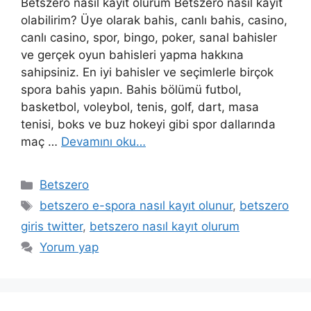
Betszero nasıl kayıt olurum Betszero nasıl kayıt
olabilirim? Üye olarak bahis, canlı bahis, casino,
canlı casino, spor, bingo, poker, sanal bahisler
ve gerçek oyun bahisleri yapma hakkına
sahipsiniz. En iyi bahisler ve seçimlerle birçok
spora bahis yapın. Bahis bölümü futbol, ​​
basketbol, ​​voleybol, tenis, golf, dart, masa
tenisi, boks ve buz hokeyi gibi spor dallarında
maç …
Devamını oku…
Kategoriler
Betszero
Etiketler
betszero e-spora nasıl kayıt olunur
,
betszero
giris twitter
,
betszero nasıl kayıt olurum
Yorum yap