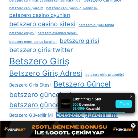
betszero canlı maç yayınları kalitesi hakkında
betszero canlı yardım
betszero canlı yayını güvenilir mi
betszero casino oyunları
betszero casino sitesi
betszero duyuru takibi
betszero erişimi
betszero evrakları gerekli
betszero girisi
betszero genel bonus kuralları
betszero giris twitter
Betszero Giriş
Betszero Giriş Adresi
betszero giriş prosedürü
Betszero Güncel
Betszero Giriş Sitesi
betszero güncel adres
betszero güncel adresi
betszero güvenlir mi
Betszero Güvenilir Mi
betszero hizmet
betszero hoş geldin bonusu
×
betszero instagram
betszero instagram adresi