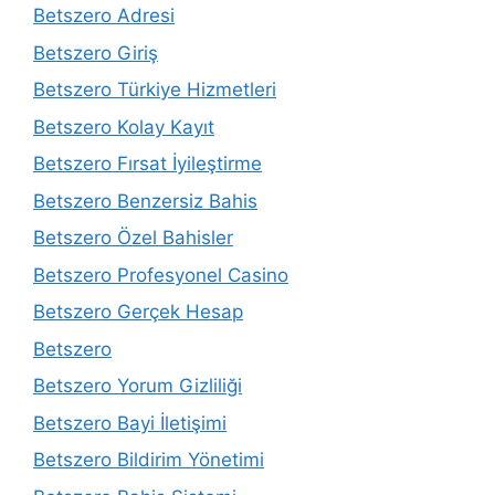
Betszero Adresi
Betszero Giriş
Betszero Türkiye Hizmetleri
Betszero Kolay Kayıt
Betszero Fırsat İyileştirme
Betszero Benzersiz Bahis
Betszero Özel Bahisler
Betszero Profesyonel Casino
Betszero Gerçek Hesap
Betszero
Betszero Yorum Gizliliği
Betszero Bayi İletişimi
Betszero Bildirim Yönetimi