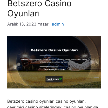
Betszero Casino
Oyunları
Aralık 13, 2023
Yazarı:
admin
Betszero casino oyunları casino oyunları,
çevrimiçi casino sitelerindeki casino oyunlarıyla