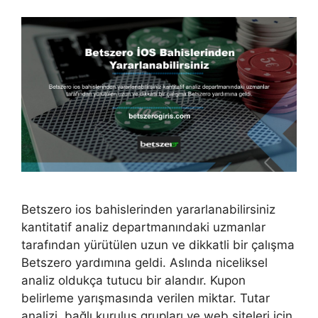
Betszero ios bahislerinden yararlanabilirsiniz
kantitatif analiz departmanındaki uzmanlar
tarafından yürütülen uzun ve dikkatli bir çalışma
Betszero yardımına geldi. Aslında niceliksel
analiz oldukça tutucu bir alandır. Kupon
belirleme yarışmasında verilen miktar. Tutar
analizi, bağlı kuruluş grupları ve web siteleri için