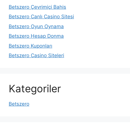
Betszero Çevrimiçi Bahis
Betszero Canlı Casino Sitesi
Betszero Oyun Oynama
Betszero Hesap Donma
Betszero Kuponları
Betszero Casino Siteleri
Kategoriler
Betszero