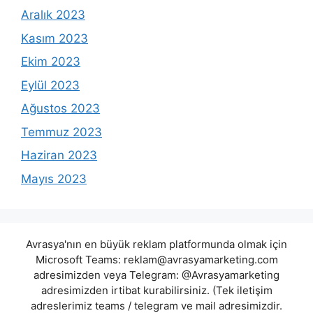
Aralık 2023
Kasım 2023
Ekim 2023
Eylül 2023
Ağustos 2023
Temmuz 2023
Haziran 2023
Mayıs 2023
Avrasya'nın en büyük reklam platformunda olmak için
Microsoft Teams:
reklam@avrasyamarketing.com
adresimizden veya Telegram: @Avrasyamarketing
adresimizden irtibat kurabilirsiniz. (Tek iletişim
adreslerimiz teams / telegram ve mail adresimizdir.