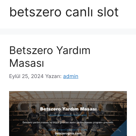
betszero canlı slot
Betszero Yardım
Masası
Eylül 25, 2024
Yazarı:
admin