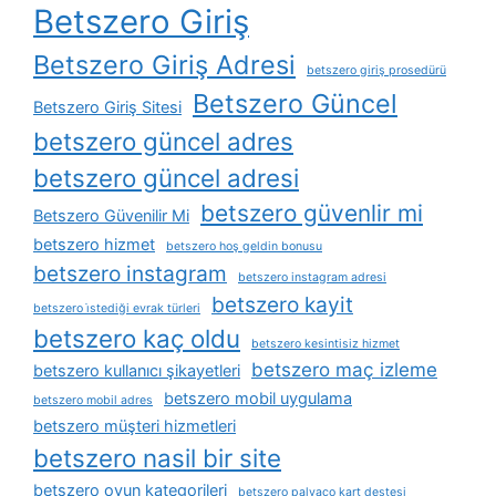
Betszero Giriş
Betszero Giriş Adresi
betszero giriş prosedürü
Betszero Güncel
Betszero Giriş Sitesi
betszero güncel adres
betszero güncel adresi
betszero güvenlir mi
Betszero Güvenilir Mi
betszero hizmet
betszero hoş geldin bonusu
betszero instagram
betszero instagram adresi
betszero kayit
betszero i̇stediği evrak türleri
betszero kaç oldu
betszero kesintisiz hizmet
betszero maç izleme
betszero kullanıcı şikayetleri
betszero mobil uygulama
betszero mobil adres
betszero müşteri hizmetleri
betszero nasil bir site
betszero oyun kategorileri
betszero palyaço kart destesi