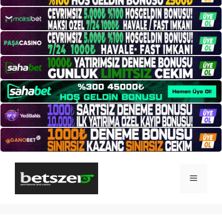
İçeriğe
atla
Menü