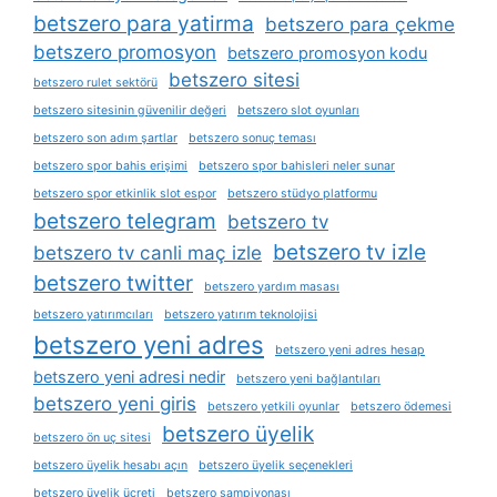
betszero para yatirma
betszero para çekme
betszero promosyon
betszero promosyon kodu
betszero sitesi
betszero rulet sektörü
betszero sitesinin güvenilir değeri
betszero slot oyunları
betszero son adım şartlar
betszero sonuç teması
betszero spor bahis erişimi
betszero spor bahisleri neler sunar
betszero spor etkinlik slot espor
betszero stüdyo platformu
betszero telegram
betszero tv
betszero tv izle
betszero tv canli maç izle
betszero twitter
betszero yardım masası
betszero yatırımcıları
betszero yatırım teknolojisi
betszero yeni adres
betszero yeni adres hesap
betszero yeni adresi nedir
betszero yeni bağlantıları
betszero yeni giris
betszero yetkili oyunlar
betszero ödemesi
betszero üyelik
betszero ön uç sitesi
betszero üyelik hesabı açın
betszero üyelik seçenekleri
betszero üyelik ücreti
betszero şampiyonası