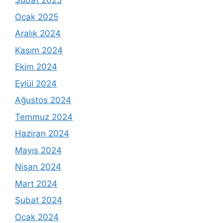
Şubat 2025
Ocak 2025
Aralık 2024
Kasım 2024
Ekim 2024
Eylül 2024
Ağustos 2024
Temmuz 2024
Haziran 2024
Mayıs 2024
Nisan 2024
Mart 2024
Şubat 2024
Ocak 2024