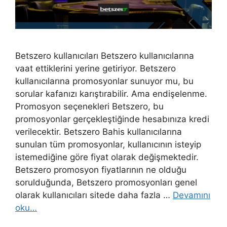
Betszero kullanıcıları Betszero kullanıcılarına
vaat ettiklerini yerine getiriyor. Betszero
kullanıcılarına promosyonlar sunuyor mu, bu
sorular kafanızı karıştırabilir. Ama endişelenme.
Promosyon seçenekleri Betszero, bu
promosyonlar gerçekleştiğinde hesabınıza kredi
verilecektir. Betszero Bahis kullanıcılarına
sunulan tüm promosyonlar, kullanıcının isteyip
istemediğine göre fiyat olarak değişmektedir.
Betszero promosyon fiyatlarının ne olduğu
sorulduğunda, Betszero promosyonları genel
olarak kullanıcıları sitede daha fazla …
Devamını
oku…