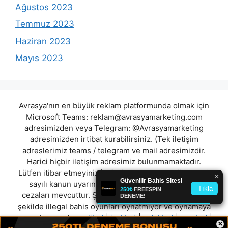
Ağustos 2023
Temmuz 2023
Haziran 2023
Mayıs 2023
Avrasya'nın en büyük reklam platformunda olmak için
Microsoft Teams:
reklam@avrasyamarketing.com
adresimizden veya Telegram: @Avrasyamarketing
adresimizden irtibat kurabilirsiniz. (Tek iletişim
adreslerimiz teams / telegram ve mail adresimizdir.
Harici hiçbir iletişim adresimiz bulunmamaktadır.
Lütfen itibar etmeyiniz.) Türkiye yasalarına göre 7258
sayılı kanun uyarınca yasa dışı bahis oynamanın
cezaları mevcuttur. Şu an bulunduğunuz site hiç bir
şekilde illegal bahis oyunları oynatmıyor ve oynamaya
aracı olmuyordur.
rolibet
|
jackbet
|
ortakbet
|
arexbet
|
×