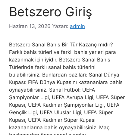
Betszero Giriş
Haziran 13, 2026
Yazarı:
admin
Betszero Sanal Bahis Bir Tür Kazanç mıdır?
Farklı bahis türleri ve farklı bahis yerleri para
kazanmak için iyidir. Betszero Sanal Bahis
Türlerinde farklı sanal bahis türlerini
bulabilirsiniz. Bunlardan bazıları: Sanal Dünya
Kupası: FIFA Dünya Kupasını kazananlara bahis
oynayabilirsiniz. Sanal Futbol: UEFA
Şampiyonlar Ligi, UEFA Avrupa Ligi, UEFA Süper
Kupası, UEFA Kadınlar Şampiyonlar Ligi, UEFA
Gençlik Ligi, UEFA Uluslar Ligi, UEFA Süper
Kupası, UEFA Kadınlar Süper Kupası
kazananlarına bahis oynayabilirsiniz. Maç