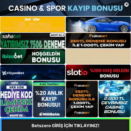
×
Betszero GİRİŞ İÇİN TIKLAYINIZ!