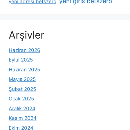
yeni giris betszero
yeni adresi betszero
Arşivler
Haziran 2026
Eylül 2025
Haziran 2025
Mayıs 2025
Şubat 2025
Ocak 2025
Aralık 2024
Kasım 2024
Ekim 2024