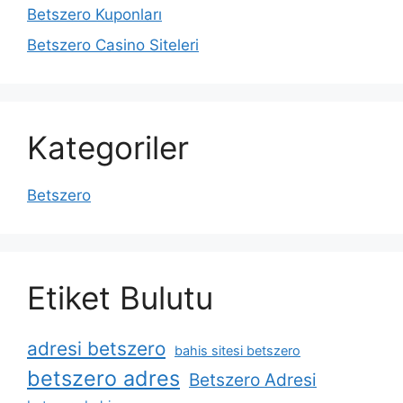
Betszero Kuponları
Betszero Casino Siteleri
Kategoriler
Betszero
Etiket Bulutu
adresi betszero
bahis sitesi betszero
betszero adres
Betszero Adresi