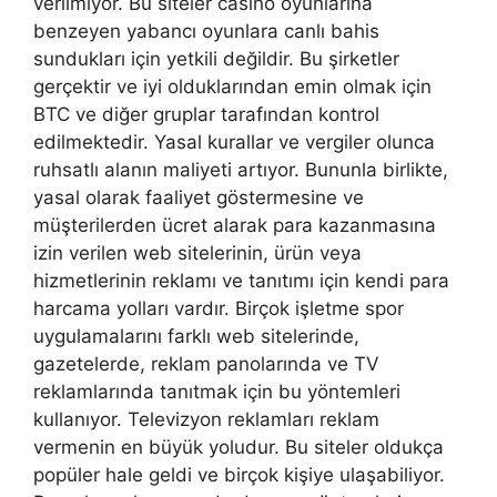
verilmiyor. Bu siteler casino oyunlarına
benzeyen yabancı oyunlara canlı bahis
sundukları için yetkili değildir. Bu şirketler
gerçektir ve iyi olduklarından emin olmak için
BTC ve diğer gruplar tarafından kontrol
edilmektedir. Yasal kurallar ve vergiler olunca
ruhsatlı alanın maliyeti artıyor. Bununla birlikte,
yasal olarak faaliyet göstermesine ve
müşterilerden ücret alarak para kazanmasına
izin verilen web sitelerinin, ürün veya
hizmetlerinin reklamı ve tanıtımı için kendi para
harcama yolları vardır. Birçok işletme spor
uygulamalarını farklı web sitelerinde,
gazetelerde, reklam panolarında ve TV
reklamlarında tanıtmak için bu yöntemleri
kullanıyor. Televizyon reklamları reklam
vermenin en büyük yoludur. Bu siteler oldukça
popüler hale geldi ve birçok kişiye ulaşabiliyor.