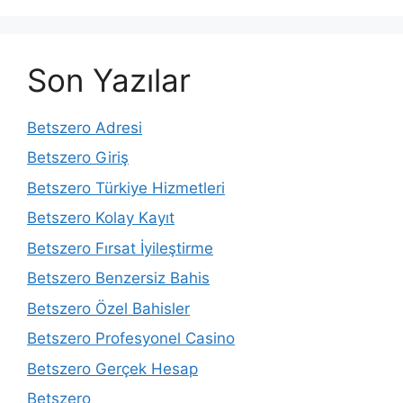
Son Yazılar
Betszero Adresi
Betszero Giriş
Betszero Türkiye Hizmetleri
Betszero Kolay Kayıt
Betszero Fırsat İyileştirme
Betszero Benzersiz Bahis
Betszero Özel Bahisler
Betszero Profesyonel Casino
Betszero Gerçek Hesap
Betszero