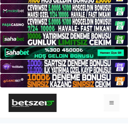
İçeriğe
atla
Menü