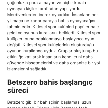
çoğunlukla para almayan ve hiçbir kurala
uymayan kişiler tarafından yapılıyordu.
Merdivenlerden inerek oynadılar. İnsanların her
yıl maça ne kadar parayla bahis oynayacağını
tahmin edin. Kitlesel spor kulüpleri popüler hale
geldi ve oyunun kurallarını belirledi. Kitlesel spor
kulüpleri buna odaklanmaya başlayınca oyun
değişti. Kitlesel spor kulüplerinin oluşturduğu
oyunun kurallarına uyduk. Gruplar oluşturup bu
etkinliğe katılarak insanların kendilerini daha
güvende hissetmelerini ve daha organize bir yol
izlemelerini sağladık.
Betszero bahis başlangıç
süreci
Betszero gibi bir bahisçinin başlaması uzun