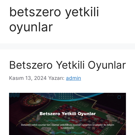
betszero yetkili
oyunlar
Betszero Yetkili Oyunlar
Kasım 13, 2024
Yazarı:
admin