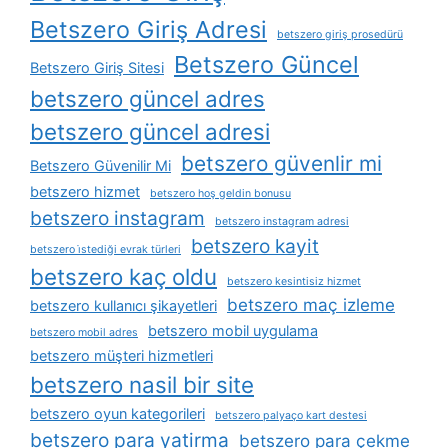
Betszero Giriş Adresi
betszero giriş prosedürü
Betszero Güncel
Betszero Giriş Sitesi
betszero güncel adres
betszero güncel adresi
betszero güvenlir mi
Betszero Güvenilir Mi
betszero hizmet
betszero hoş geldin bonusu
betszero instagram
betszero instagram adresi
betszero kayit
betszero i̇stediği evrak türleri
betszero kaç oldu
betszero kesintisiz hizmet
betszero maç izleme
betszero kullanıcı şikayetleri
betszero mobil uygulama
betszero mobil adres
betszero müşteri hizmetleri
betszero nasil bir site
betszero oyun kategorileri
betszero palyaço kart destesi
betszero para yatirma
betszero para çekme