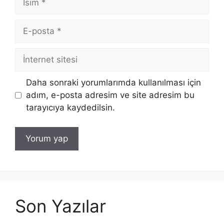
E-
posta
İnternet
sitesi
Daha sonraki yorumlarımda kullanılması için
adım, e-posta adresim ve site adresim bu
tarayıcıya kaydedilsin.
Son Yazılar