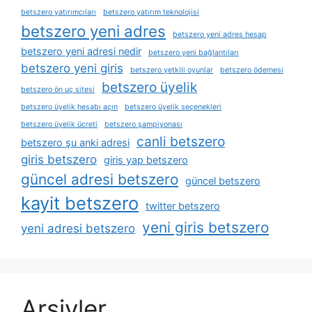
betszero yatırımcıları
betszero yatırım teknolojisi
betszero yeni adres
betszero yeni adres hesap
betszero yeni adresi nedir
betszero yeni bağlantıları
betszero yeni giris
betszero yetkili oyunlar
betszero ödemesi
betszero üyelik
betszero ön uç sitesi
betszero üyelik hesabı açın
betszero üyelik seçenekleri
betszero üyelik ücreti
betszero şampiyonası
canli betszero
betszero şu anki adresi
giris betszero
giris yap betszero
güncel adresi betszero
güncel betszero
kayit betszero
twitter betszero
yeni giris betszero
yeni adresi betszero
Arşivler