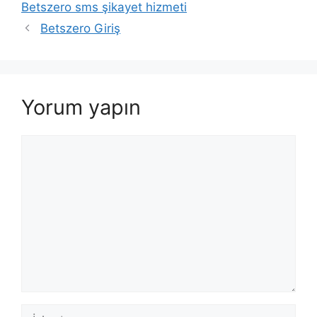
Betszero sms şikayet hizmeti
Betszero Giriş
Yorum yapın
Yorum
İsim