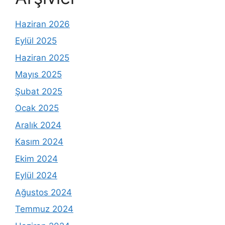
Haziran 2026
Eylül 2025
Haziran 2025
Mayıs 2025
Şubat 2025
Ocak 2025
Aralık 2024
Kasım 2024
Ekim 2024
Eylül 2024
Ağustos 2024
Temmuz 2024