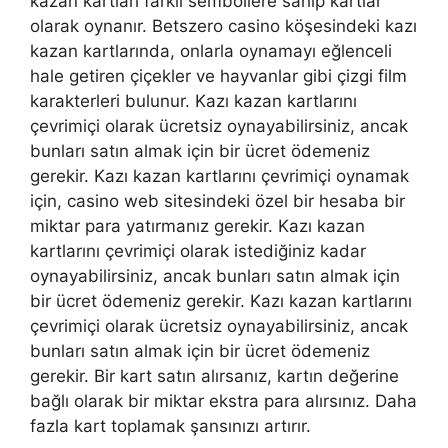
kazan kartları farklı sembollere sahip kartlar
olarak oynanır. Betszero casino köşesindeki kazı
kazan kartlarında, onlarla oynamayı eğlenceli
hale getiren çiçekler ve hayvanlar gibi çizgi film
karakterleri bulunur. Kazı kazan kartlarını
çevrimiçi olarak ücretsiz oynayabilirsiniz, ancak
bunları satın almak için bir ücret ödemeniz
gerekir. Kazı kazan kartlarını çevrimiçi oynamak
için, casino web sitesindeki özel bir hesaba bir
miktar para yatırmanız gerekir. Kazı kazan
kartlarını çevrimiçi olarak istediğiniz kadar
oynayabilirsiniz, ancak bunları satın almak için
bir ücret ödemeniz gerekir. Kazı kazan kartlarını
çevrimiçi olarak ücretsiz oynayabilirsiniz, ancak
bunları satın almak için bir ücret ödemeniz
gerekir. Bir kart satın alırsanız, kartın değerine
bağlı olarak bir miktar ekstra para alırsınız. Daha
fazla kart toplamak şansınızı artırır.