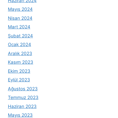
Haziran 2024
Mayıs 2024
Nisan 2024
Mart 2024
Şubat 2024
Ocak 2024
Aralık 2023
Kasım 2023
Ekim 2023
Eylül 2023
Ağustos 2023
Temmuz 2023
Haziran 2023
Mayıs 2023