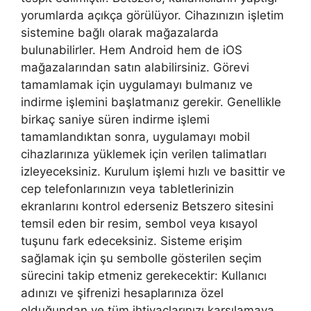
yorumlarda açıkça görülüyor. Cihazınızın işletim
sistemine bağlı olarak mağazalarda
bulunabilirler. Hem Android hem de iOS
mağazalarından satın alabilirsiniz. Görevi
tamamlamak için uygulamayı bulmanız ve
indirme işlemini başlatmanız gerekir. Genellikle
birkaç saniye süren indirme işlemi
tamamlandıktan sonra, uygulamayı mobil
cihazlarınıza yüklemek için verilen talimatları
izleyeceksiniz. Kurulum işlemi hızlı ve basittir ve
cep telefonlarınızın veya tabletlerinizin
ekranlarını kontrol ederseniz Betszero sitesini
temsil eden bir resim, sembol veya kısayol
tuşunu fark edeceksiniz. Sisteme erişim
sağlamak için şu sembolle gösterilen seçim
sürecini takip etmeniz gerekecektir: Kullanıcı
adınızı ve şifrenizi hesaplarınıza özel
olduğundan ve tüm ihtiyaçlarınızı karşılamaya