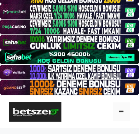
İçeriğe
atla
Menü