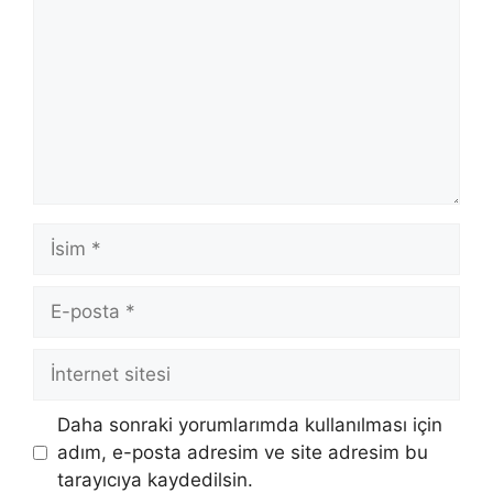
İsim
E-
posta
İnternet
sitesi
Daha sonraki yorumlarımda kullanılması için
adım, e-posta adresim ve site adresim bu
tarayıcıya kaydedilsin.