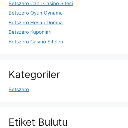
Betszero Canlı Casino Sitesi
Betszero Oyun Oynama
Betszero Hesap Donma
Betszero Kuponları
Betszero Casino Siteleri
Kategoriler
Betszero
Etiket Bulutu