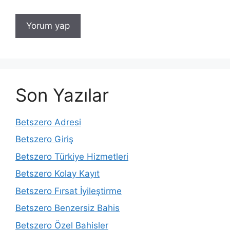
Son Yazılar
Betszero Adresi
Betszero Giriş
Betszero Türkiye Hizmetleri
Betszero Kolay Kayıt
Betszero Fırsat İyileştirme
Betszero Benzersiz Bahis
Betszero Özel Bahisler