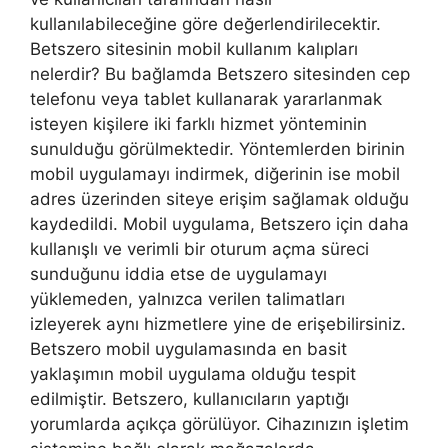
kullanılabileceğine göre değerlendirilecektir.
Betszero sitesinin mobil kullanım kalıpları
nelerdir? Bu bağlamda Betszero sitesinden cep
telefonu veya tablet kullanarak yararlanmak
isteyen kişilere iki farklı hizmet yönteminin
sunulduğu görülmektedir. Yöntemlerden birinin
mobil uygulamayı indirmek, diğerinin ise mobil
adres üzerinden siteye erişim sağlamak olduğu
kaydedildi. Mobil uygulama, Betszero için daha
kullanışlı ve verimli bir oturum açma süreci
sunduğunu iddia etse de uygulamayı
yüklemeden, yalnızca verilen talimatları
izleyerek aynı hizmetlere yine de erişebilirsiniz.
Betszero mobil uygulamasında en basit
yaklaşımın mobil uygulama olduğu tespit
edilmiştir. Betszero, kullanıcıların yaptığı
yorumlarda açıkça görülüyor. Cihazınızın işletim