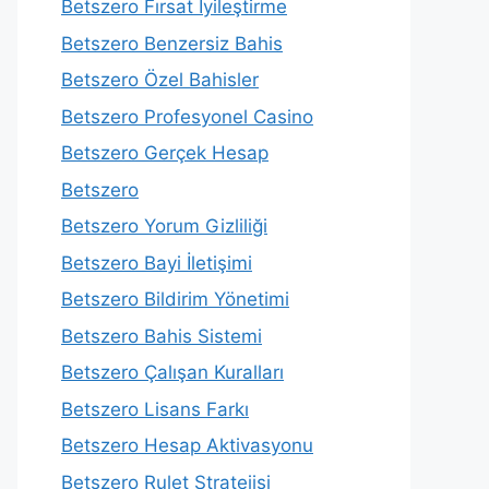
Betszero Fırsat İyileştirme
Betszero Benzersiz Bahis
Betszero Özel Bahisler
Betszero Profesyonel Casino
Betszero Gerçek Hesap
Betszero
Betszero Yorum Gizliliği
Betszero Bayi İletişimi
Betszero Bildirim Yönetimi
Betszero Bahis Sistemi
Betszero Çalışan Kuralları
Betszero Lisans Farkı
Betszero Hesap Aktivasyonu
Betszero Rulet Stratejisi