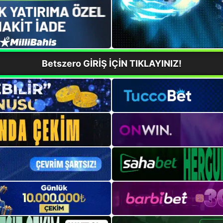
Betszero GİRİŞ İÇİN TIKLAYINIZ!