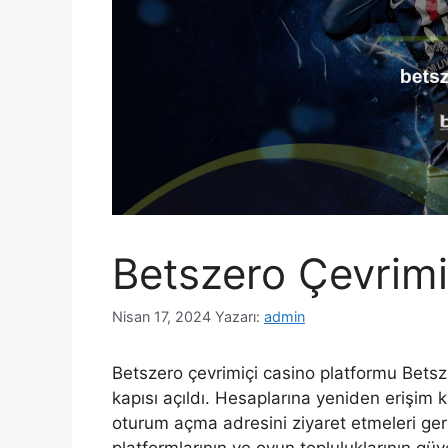
Betszero Çevrimi
Nisan 17, 2024
Yazarı:
admin
Betszero çevrimiçi casino platformu Betsz
kapısı açıldı. Hesaplarına yeniden erişim 
oturum açma adresini ziyaret etmeleri ge
platformlarının ve oyun topluluklarının güve