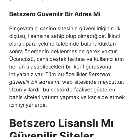
Betszero Güvenilir Bir Adres Mi
Bir çevrimiçi casino sitesinin güvenilirliğinin ilk
ölçüsü, lisansına sahip olup olmadığıdır. İkinci
olarak para çekme talebinde bulunulduktan
sonra ödemenin beklenmesine gerek yoktur.
Üçüncüsü, canlı destek hattına ve kullanıcıların
her an ulaşabilecekleri bir konfigürasyona
ihtiyacınız var. Tüm bu özellikler
Betszero
güvenilir bir adres mi
web sitesinde mevcuttur.
Uzun yıllardır bu sektörde faaliyet gösteren
bahis siteleri yatırım yapmak ve kar elde etmek
için iyi yerlerdir.
Betszero Lisanslı Mı
Güvenilir Siteler