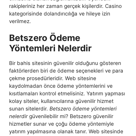
rakipleriniz her zaman gerçek kişilerdir. Casino
kategorisinde dolandırıcılığa ve hileye izin
verilmez.
Betszero Ödeme
Yöntemleri Nelerdir
Bir bahis sitesinin güvenilir olduğunu gösteren
faktörlerden biri de ödeme seçenekleri ve para
çekme prosedürleridir. Web sitesine
kaydolmadan önce ödeme yöntemlerini ve
kısıtlamaları kontrol etmelisiniz. Yatırım yapması
kolay siteler, kullanıcılarına güvenilir hizmet
sunan sitelerdir.
Betszero ödeme yöntemleri
nelerdir
güvenilebilir mi? Betszero güvenilir
hizmetler sunar ve çoğu ödeme yöntemiyle
yatırım yapılmasına olanak tanır. Web sitesinde