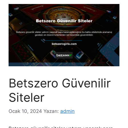
Betszero Güvenilir
Siteler
Ocak 10, 2024
Yazarı:
admin