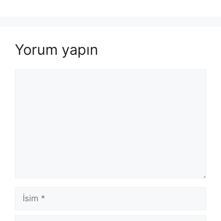
Yorum yapın
Yorum
İsim
E-