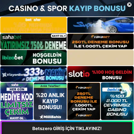
×
Betszero GİRİŞ İÇİN TIKLAYINIZ!