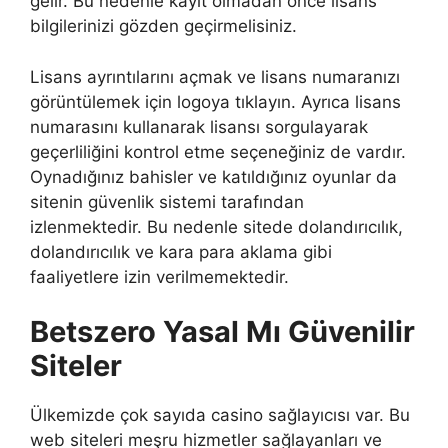
gelir. Bu nedenle kayıt olmadan önce lisans
bilgilerinizi gözden geçirmelisiniz.
Lisans ayrıntılarını açmak ve lisans numaranızı
görüntülemek için logoya tıklayın. Ayrıca lisans
numarasını kullanarak lisansı sorgulayarak
geçerliliğini kontrol etme seçeneğiniz de vardır.
Oynadığınız bahisler ve katıldığınız oyunlar da
sitenin güvenlik sistemi tarafından
izlenmektedir. Bu nedenle sitede dolandırıcılık,
dolandırıcılık ve kara para aklama gibi
faaliyetlere izin verilmemektedir.
Betszero Yasal Mı Güvenilir
Siteler
Ülkemizde çok sayıda casino sağlayıcısı var. Bu
web siteleri meşru hizmetler sağlayanları ve