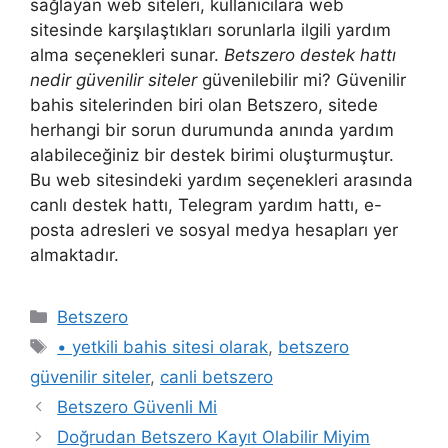
sağlayan web siteleri, kullanıcılara web
sitesinde karşılaştıkları sorunlarla ilgili yardım
alma seçenekleri sunar.
Betszero destek hattı
nedir güvenilir siteler
güvenilebilir mi? Güvenilir
bahis sitelerinden biri olan Betszero, sitede
herhangi bir sorun durumunda anında yardım
alabileceğiniz bir destek birimi oluşturmuştur.
Bu web sitesindeki yardım seçenekleri arasında
canlı destek hattı, Telegram yardım hattı, e-
posta adresleri ve sosyal medya hesapları yer
almaktadır.
Kategoriler
Betszero
Etiketler
• yetkili bahis sitesi olarak
,
betszero
güvenilir siteler
,
canli betszero
Betszero Güvenli Mi
Doğrudan Betszero Kayıt Olabilir Miyim