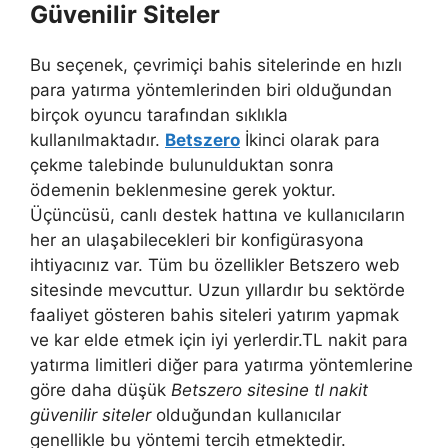
Güvenilir Siteler
Bu seçenek, çevrimiçi bahis sitelerinde en hızlı
para yatırma yöntemlerinden biri olduğundan
birçok oyuncu tarafından sıklıkla
kullanılmaktadır.
Betszero
İkinci olarak para
çekme talebinde bulunulduktan sonra
ödemenin beklenmesine gerek yoktur.
Üçüncüsü, canlı destek hattına ve kullanıcıların
her an ulaşabilecekleri bir konfigürasyona
ihtiyacınız var. Tüm bu özellikler Betszero web
sitesinde mevcuttur. Uzun yıllardır bu sektörde
faaliyet gösteren bahis siteleri yatırım yapmak
ve kar elde etmek için iyi yerlerdir.TL nakit para
yatırma limitleri diğer para yatırma yöntemlerine
göre daha düşük
Betszero sitesine tl nakit
güvenilir siteler
olduğundan kullanıcılar
genellikle bu yöntemi tercih etmektedir.