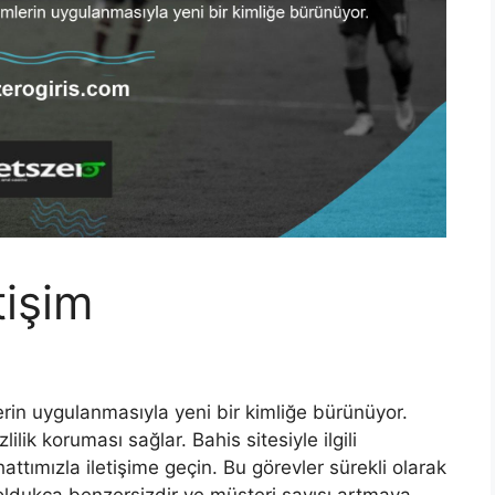
tişim
mlerin uygulanmasıyla yeni bir kimliğe bürünüyor.
lilik koruması sağlar. Bahis sitesiyle ilgili
attımızla iletişime geçin. Bu görevler sürekli olarak
 oldukça benzersizdir ve müşteri sayısı artmaya