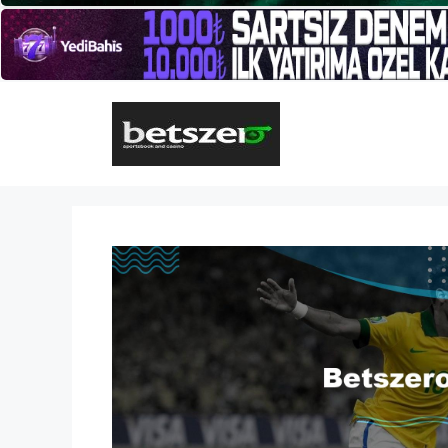
İçeriğe
atla