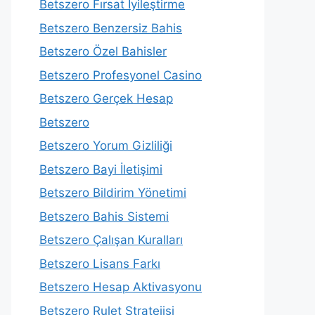
Betszero Fırsat İyileştirme
Betszero Benzersiz Bahis
Betszero Özel Bahisler
Betszero Profesyonel Casino
Betszero Gerçek Hesap
Betszero
Betszero Yorum Gizliliği
Betszero Bayi İletişimi
Betszero Bildirim Yönetimi
Betszero Bahis Sistemi
Betszero Çalışan Kuralları
Betszero Lisans Farkı
Betszero Hesap Aktivasyonu
Betszero Rulet Stratejisi