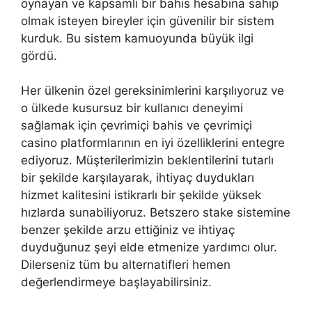
oynayan ve kapsamlı bir bahis hesabına sahip
olmak isteyen bireyler için güvenilir bir sistem
kurduk. Bu sistem kamuoyunda büyük ilgi
gördü.
Her ülkenin özel gereksinimlerini karşılıyoruz ve
o ülkede kusursuz bir kullanıcı deneyimi
sağlamak için çevrimiçi bahis ve çevrimiçi
casino platformlarının en iyi özelliklerini entegre
ediyoruz. Müşterilerimizin beklentilerini tutarlı
bir şekilde karşılayarak, ihtiyaç duydukları
hizmet kalitesini istikrarlı bir şekilde yüksek
hızlarda sunabiliyoruz. Betszero stake sistemine
benzer şekilde arzu ettiğiniz ve ihtiyaç
duyduğunuz şeyi elde etmenize yardımcı olur.
Dilerseniz tüm bu alternatifleri hemen
değerlendirmeye başlayabilirsiniz.