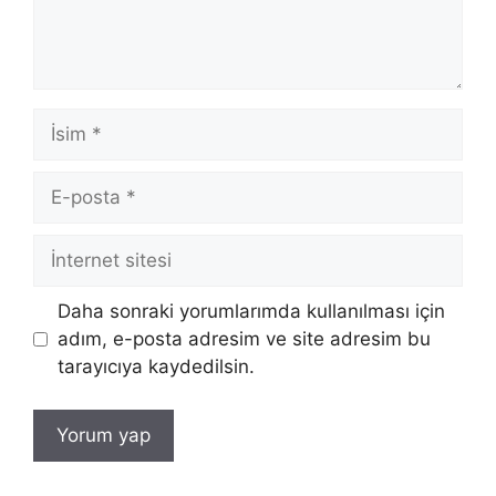
İsim
E-
posta
İnternet
sitesi
Daha sonraki yorumlarımda kullanılması için
adım, e-posta adresim ve site adresim bu
tarayıcıya kaydedilsin.