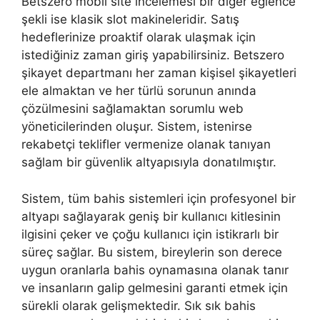
Betszero mobil site incelemesi bir diğer eğlence
şekli ise klasik slot makineleridir. Satış
hedeflerinize proaktif olarak ulaşmak için
istediğiniz zaman giriş yapabilirsiniz. Betszero
şikayet departmanı her zaman kişisel şikayetleri
ele almaktan ve her türlü sorunun anında
çözülmesini sağlamaktan sorumlu web
yöneticilerinden oluşur. Sistem, istenirse
rekabetçi teklifler vermenize olanak tanıyan
sağlam bir güvenlik altyapısıyla donatılmıştır.
Sistem, tüm bahis sistemleri için profesyonel bir
altyapı sağlayarak geniş bir kullanıcı kitlesinin
ilgisini çeker ve çoğu kullanıcı için istikrarlı bir
süreç sağlar. Bu sistem, bireylerin son derece
uygun oranlarla bahis oynamasına olanak tanır
ve insanların galip gelmesini garanti etmek için
sürekli olarak gelişmektedir. Sık sık bahis