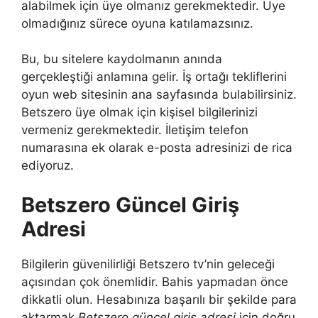
alabilmek için üye olmanız gerekmektedir. Üye
olmadığınız sürece oyuna katılamazsınız.
Bu, bu sitelere kaydolmanın anında
gerçekleştiği anlamına gelir. İş ortağı tekliflerini
oyun web sitesinin ana sayfasında bulabilirsiniz.
Betszero üye olmak için kişisel bilgilerinizi
vermeniz gerekmektedir. İletişim telefon
numarasına ek olarak e-posta adresinizi de rica
ediyoruz.
Betszero Güncel Giriş
Adresi
Bilgilerin güvenilirliği Betszero tv’nin geleceği
açısından çok önemlidir. Bahis yapmadan önce
dikkatli olun. Hesabınıza başarılı bir şekilde para
aktarmak
Betszero güncel giriş adresi
için doğru