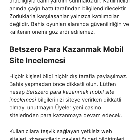
aracılığıyla canlı yardım sunmaktadır. Katılımcılar
anında çağrı hattı tarafından bilgilendirilecektir.
Zorluklarla karşılaşanlar yalnızca katılımcılar
değildir. Bahis oyunları alanında güvenilirliğin ve
kalitenin önemi göz ardı edilemez.
Betszero Para Kazanmak Mobil
Site Incelemesi
Hiçbir kişisel bilgi hiçbir dış tarafla paylaşılmaz.
Bahis yapmadan önce dikkatli olun. Lütfen
hesap
Betszero para kazanmak mobil site
incelemesi
bilgilerinizi siteye verirken dikkatli
olmayı unutmayın.Üyeler yeni casino
sitelerinden para kazanmaya devam edecek.
Kullanıcılara teşvik sağlayan yetkisiz web
siteleri, ziyaretçilerin paylaştığı geri bildirimleri