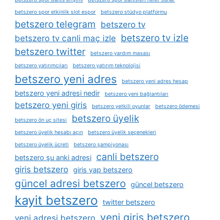
betszero spor etkinlik slot espor
betszero stüdyo platformu
betszero telegram
betszero tv
betszero tv izle
betszero tv canli maç izle
betszero twitter
betszero yardım masası
betszero yatırımcıları
betszero yatırım teknolojisi
betszero yeni adres
betszero yeni adres hesap
betszero yeni adresi nedir
betszero yeni bağlantıları
betszero yeni giris
betszero yetkili oyunlar
betszero ödemesi
betszero üyelik
betszero ön uç sitesi
betszero üyelik hesabı açın
betszero üyelik seçenekleri
betszero üyelik ücreti
betszero şampiyonası
canli betszero
betszero şu anki adresi
giris betszero
giris yap betszero
güncel adresi betszero
güncel betszero
kayit betszero
twitter betszero
yeni giris betszero
yeni adresi betszero