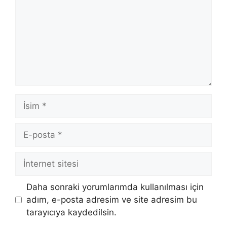
İsim
E-
posta
İnternet
sitesi
Daha sonraki yorumlarımda kullanılması için
adım, e-posta adresim ve site adresim bu
tarayıcıya kaydedilsin.