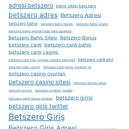
adresi betszero
bahis sitesi betszero
betszero adres
Betszero Adresi
betszero bahis
betszero bahis hesabı
betszero bahis ortamı
betszero bahis oyunlarından para kazanma
Betszero Bahis Sitesi
Betszero Bonus
betszero canli
betszero canlı bahis
betszero canlı casino
betszero canlı slot
betszero canlı maç yayınları kalitesi hakkında
betszero canlı yardım
betszero canlı yayını güvenilir mi
betszero casino oyunları
betszero casino sitesi
betszero duyuru takibi
betszero erişimi
betszero evrakları gerekli
betszero girisi
betszero genel bonus kuralları
betszero giris twitter
Betszero Giriş
Betszero Giriş Adresi