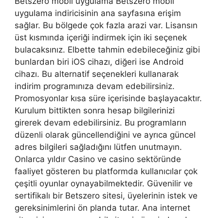
Betszero mobil uygulama Betszero mobil
uygulama indiricisinin ana sayfasına erişim
sağlar. Bu bölgede çok fazla arazi var. Lisansın
üst kısmında içeriği indirmek için iki seçenek
bulacaksınız. Elbette tahmin edebileceğiniz gibi
bunlardan biri iOS cihazı, diğeri ise Android
cihazı. Bu alternatif seçenekleri kullanarak
indirim programınıza devam edebilirsiniz.
Promosyonlar kısa süre içerisinde başlayacaktır.
Kurulum bittikten sonra hesap bilgilerinizi
girerek devam edebilirsiniz. Bu programların
düzenli olarak güncellendiğini ve ayrıca güncel
adres bilgileri sağladığını lütfen unutmayın.
Onlarca yıldır Casino ve casino sektöründe
faaliyet gösteren bu platformda kullanıcılar çok
çeşitli oyunlar oynayabilmektedir. Güvenilir ve
sertifikalı bir Betszero sitesi, üyelerinin istek ve
gereksinimlerini ön planda tutar. Ana internet