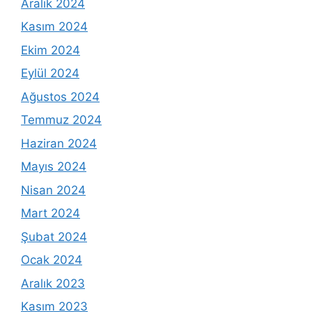
Aralık 2024
Kasım 2024
Ekim 2024
Eylül 2024
Ağustos 2024
Temmuz 2024
Haziran 2024
Mayıs 2024
Nisan 2024
Mart 2024
Şubat 2024
Ocak 2024
Aralık 2023
Kasım 2023