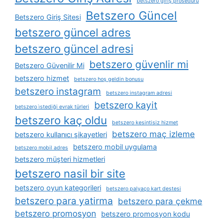
betszero giriş prosedürü
Betszero Güncel
Betszero Giriş Sitesi
betszero güncel adres
betszero güncel adresi
betszero güvenlir mi
Betszero Güvenilir Mi
betszero hizmet
betszero hoş geldin bonusu
betszero instagram
betszero instagram adresi
betszero kayit
betszero i̇stediği evrak türleri
betszero kaç oldu
betszero kesintisiz hizmet
betszero maç izleme
betszero kullanıcı şikayetleri
betszero mobil uygulama
betszero mobil adres
betszero müşteri hizmetleri
betszero nasil bir site
betszero oyun kategorileri
betszero palyaço kart destesi
betszero para yatirma
betszero para çekme
betszero promosyon
betszero promosyon kodu