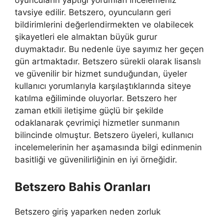
tavsiye edilir. Betszero, oyuncuların geri
bildirimlerini değerlendirmekten ve olabilecek
şikayetleri ele almaktan büyük gurur
duymaktadır. Bu nedenle üye sayımız her geçen
gün artmaktadır. Betszero sürekli olarak lisanslı
ve güvenilir bir hizmet sunduğundan, üyeler
kullanıcı yorumlarıyla karşılaştıklarında siteye
katılma eğiliminde oluyorlar. Betszero her
zaman etkili iletişime güçlü bir şekilde
odaklanarak çevrimiçi hizmetler sunmanın
bilincinde olmuştur. Betszero üyeleri, kullanıcı
incelemelerinin her aşamasında bilgi edinmenin
basitliği ve güvenilirliğinin en iyi örneğidir.
Betszero Bahis Oranları
Betszero giriş yaparken neden zorluk