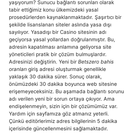
yaşıyorum? Sunucu bağlantı sorunları olarak
tabir ettiğimiz konu ülkemizdeki yasal
prosedürlerden kaynaklanmaktadır. Şaşırtıcı bir
şekilde lisanslanan siteler aslında yasa dışı
sayılıyor. Yasadışı bir Casino sitesinin adı
geçiyorsa yasal yollardan doğrulanmıştır. Bu,
adresin kapatılması anlamına geliyorsa site
yöneticileri pratik bir çözüm bulmuşlardır.
Adresinizi değiştirin. Yeni bir
Betszero bahis
oranları
giriş adresi oluşturmak genellikle
yaklaşık 30 dakika sürer. Sonuç olarak,
önümüzdeki 30 dakika boyunca web sitesine
erişemeyeceksiniz. Bu aşamada bağlantı sorunu
adı verilen yeni bir sorun ortaya çıkıyor. Ama
endişelenmeyin, sizin için bir çözümümüz var.
Yardım için sayfamıza göz atmanız yeterli.
Çünkü editörlerimiz adres bilgilerinin 5 dakika
içerisinde güncellenmesini sağlamaktadır.