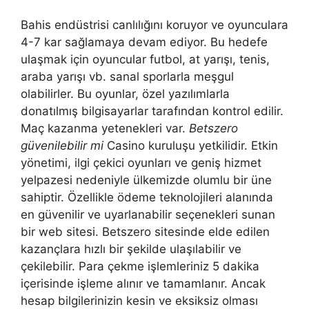
Bahis endüstrisi canlılığını koruyor ve oyunculara
4-7 kar sağlamaya devam ediyor. Bu hedefe
ulaşmak için oyuncular futbol, ​​at yarışı, tenis,
araba yarışı vb. sanal sporlarla meşgul
olabilirler. Bu oyunlar, özel yazılımlarla
donatılmış bilgisayarlar tarafından kontrol edilir.
Maç kazanma yetenekleri var.
Betszero
güvenilebilir mi
Casino kuruluşu yetkilidir. Etkin
yönetimi, ilgi çekici oyunları ve geniş hizmet
yelpazesi nedeniyle ülkemizde olumlu bir üne
sahiptir. Özellikle ödeme teknolojileri alanında
en güvenilir ve uyarlanabilir seçenekleri sunan
bir web sitesi. Betszero sitesinde elde edilen
kazançlara hızlı bir şekilde ulaşılabilir ve
çekilebilir. Para çekme işlemleriniz 5 dakika
içerisinde işleme alınır ve tamamlanır. Ancak
hesap bilgilerinizin kesin ve eksiksiz olması