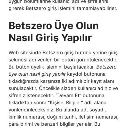
uygun bölümlerine kullanıcı adı ve şifrelerini
girerek Betszero giriş işlemini tamamlayabilirler.
Betszero Üye Olun
Nasıl Giriş Yapılır
Web sitesinde Betszero giriş butonu yerine giriş
sekmesi adı verilen bir buton görüntülenecektir.
Bu buton üyelik işlemini başlatacaktır.
Betszero
üye olun nasıl giriş yapılır
kaydol butonuna
tıkladığınızda karşınıza iki adımlı bir kayıt alanı
sunulacaktır. Öncelikle sizden kullanıcı adınız ve
şifreniz istenecektir. “Devam Et” butonuna
tıkladıktan sonra “Kişisel Bilgiler” adlı alana
yönlendirileceksiniz. Bu alanda ad, soyadı,
kimlik numarası, doğum tarihi, iletişim numarası,
para birimi ve benzeri bilgiler yer alır. Bu