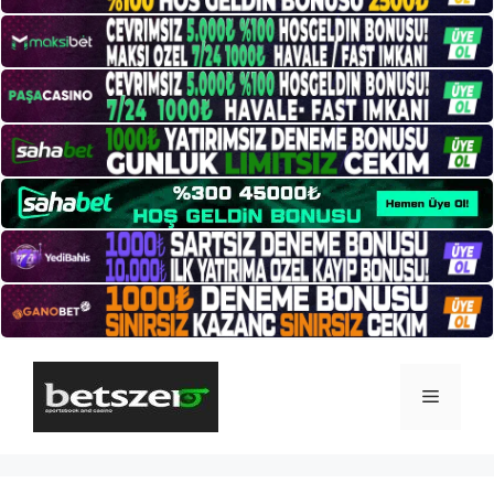
İçeriğe
atla
Menü