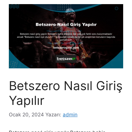
Betszero Nasıl Giriş
Yapılır
Ocak 20, 2024
Yazarı:
admin