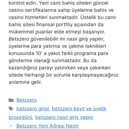
kontrol edin. Yani canlı bahis siteleri güncel
casino sertifikalarına sahip üyelerine bahis ve
casino hizmetleri sunmaktadır. Üstelik bu canlı
bahis sitesi finansal portföy açısından da
mükemmel puanlar elde etmeyi başarıyor.
Betszero güvenilebilir mi nasıl giriş yapılır
,
üyelerine para yatırma ve çekme teknikleri
konusunda 10′ a yakın farklı programa para
gönderme olanağı sunmaktadır. Bu da
kazandığınız parayı yatırırken veya çekerken
sitede herhangi bir sorunla karşılaşmayacağınız
anlamına gelir.
Kategoriler
Betszero
Etiketler
betszero girisi
,
betszero kayıt ve üyelik
prosedürü
,
betszero nasıl giriş yapılır
Betszero Yeni Adresi Nedir