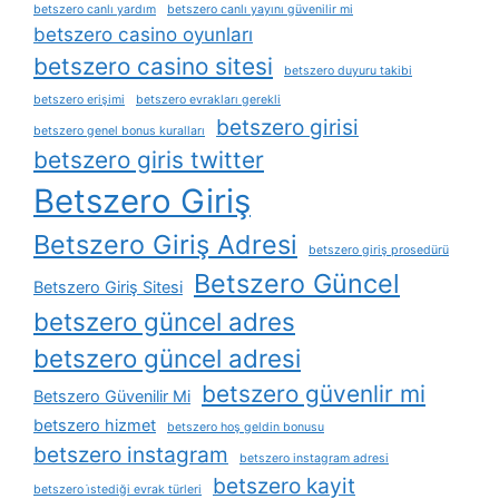
betszero canlı yardım
betszero canlı yayını güvenilir mi
betszero casino oyunları
betszero casino sitesi
betszero duyuru takibi
betszero erişimi
betszero evrakları gerekli
betszero girisi
betszero genel bonus kuralları
betszero giris twitter
Betszero Giriş
Betszero Giriş Adresi
betszero giriş prosedürü
Betszero Güncel
Betszero Giriş Sitesi
betszero güncel adres
betszero güncel adresi
betszero güvenlir mi
Betszero Güvenilir Mi
betszero hizmet
betszero hoş geldin bonusu
betszero instagram
betszero instagram adresi
betszero kayit
betszero i̇stediği evrak türleri