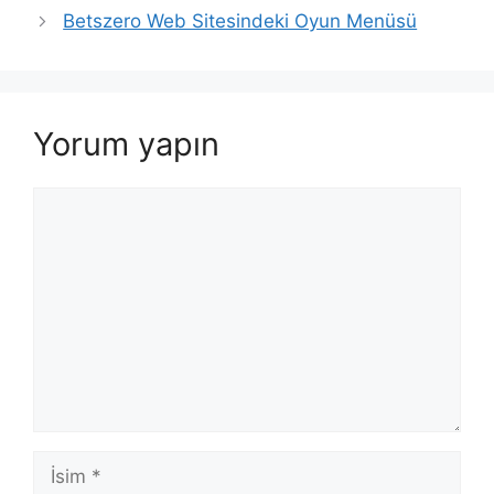
Betszero Web Sitesindeki Oyun Menüsü
Yorum yapın
Yorum
İsim