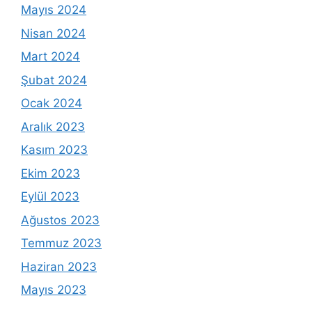
Mayıs 2024
Nisan 2024
Mart 2024
Şubat 2024
Ocak 2024
Aralık 2023
Kasım 2023
Ekim 2023
Eylül 2023
Ağustos 2023
Temmuz 2023
Haziran 2023
Mayıs 2023