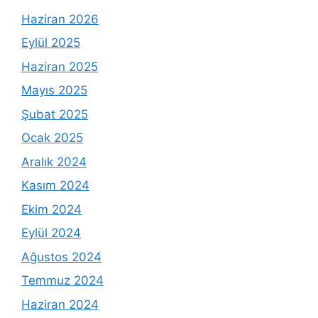
Haziran 2026
Eylül 2025
Haziran 2025
Mayıs 2025
Şubat 2025
Ocak 2025
Aralık 2024
Kasım 2024
Ekim 2024
Eylül 2024
Ağustos 2024
Temmuz 2024
Haziran 2024