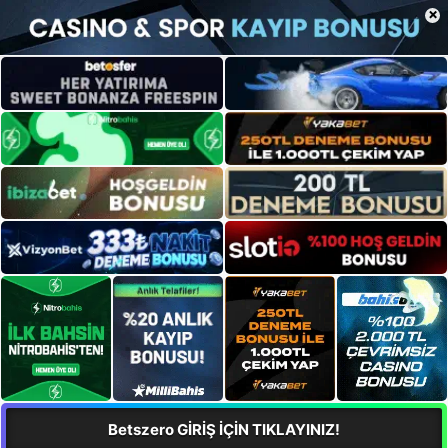
×
Betszero GİRİŞ İÇİN TIKLAYINIZ!