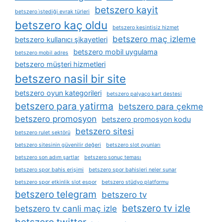
betszero kayit
betszero i̇stediği evrak türleri
betszero kaç oldu
betszero kesintisiz hizmet
betszero maç izleme
betszero kullanıcı şikayetleri
betszero mobil uygulama
betszero mobil adres
betszero müşteri hizmetleri
betszero nasil bir site
betszero oyun kategorileri
betszero palyaço kart destesi
betszero para yatirma
betszero para çekme
betszero promosyon
betszero promosyon kodu
betszero sitesi
betszero rulet sektörü
betszero sitesinin güvenilir değeri
betszero slot oyunları
betszero son adım şartlar
betszero sonuç teması
betszero spor bahis erişimi
betszero spor bahisleri neler sunar
betszero spor etkinlik slot espor
betszero stüdyo platformu
betszero telegram
betszero tv
betszero tv izle
betszero tv canli maç izle