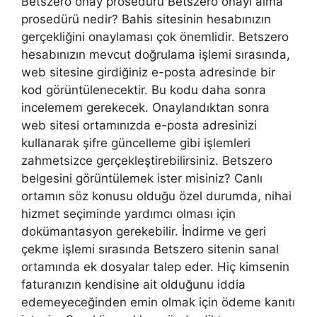
Betszero onay prosedürü Betszero onayı alma
prosedürü nedir? Bahis sitesinin hesabınızın
gerçekliğini onaylaması çok önemlidir. Betszero
hesabınızın mevcut doğrulama işlemi sırasında,
web sitesine girdiğiniz e-posta adresinde bir
kod görüntülenecektir. Bu kodu daha sonra
incelemem gerekecek. Onaylandıktan sonra
web sitesi ortamınızda e-posta adresinizi
kullanarak şifre güncelleme gibi işlemleri
zahmetsizce gerçekleştirebilirsiniz. Betszero
belgesini görüntülemek ister misiniz? Canlı
ortamın söz konusu olduğu özel durumda, nihai
hizmet seçiminde yardımcı olması için
dokümantasyon gerekebilir. İndirme ve geri
çekme işlemi sırasında Betszero sitenin sanal
ortamında ek dosyalar talep eder. Hiç kimsenin
faturanızın kendisine ait olduğunu iddia
edemeyeceğinden emin olmak için ödeme kanıtı