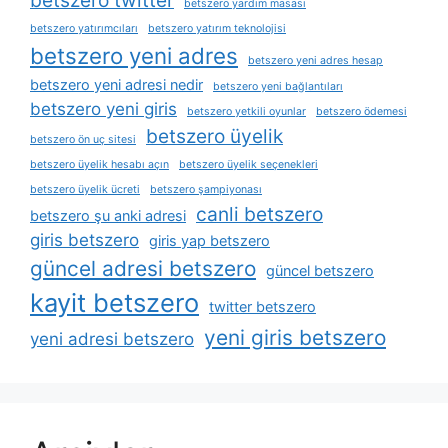
betszero twitter
betszero yardım masası
betszero yatırımcıları
betszero yatırım teknolojisi
betszero yeni adres
betszero yeni adres hesap
betszero yeni adresi nedir
betszero yeni bağlantıları
betszero yeni giris
betszero yetkili oyunlar
betszero ödemesi
betszero üyelik
betszero ön uç sitesi
betszero üyelik hesabı açın
betszero üyelik seçenekleri
betszero üyelik ücreti
betszero şampiyonası
canli betszero
betszero şu anki adresi
giris betszero
giris yap betszero
güncel adresi betszero
güncel betszero
kayit betszero
twitter betszero
yeni giris betszero
yeni adresi betszero