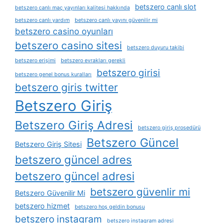
betszero canlı slot
betszero canlı maç yayınları kalitesi hakkında
betszero canlı yardım
betszero canlı yayını güvenilir mi
betszero casino oyunları
betszero casino sitesi
betszero duyuru takibi
betszero erişimi
betszero evrakları gerekli
betszero girisi
betszero genel bonus kuralları
betszero giris twitter
Betszero Giriş
Betszero Giriş Adresi
betszero giriş prosedürü
Betszero Güncel
Betszero Giriş Sitesi
betszero güncel adres
betszero güncel adresi
betszero güvenlir mi
Betszero Güvenilir Mi
betszero hizmet
betszero hoş geldin bonusu
betszero instagram
betszero instagram adresi