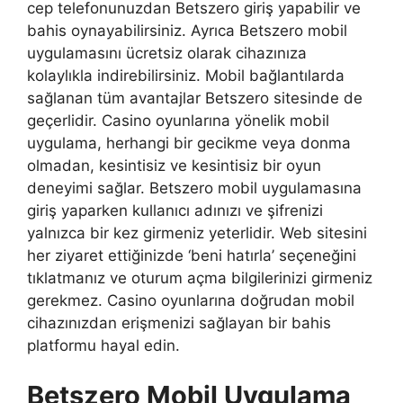
cep telefonunuzdan Betszero giriş yapabilir ve
bahis oynayabilirsiniz. Ayrıca Betszero mobil
uygulamasını ücretsiz olarak cihazınıza
kolaylıkla indirebilirsiniz. Mobil bağlantılarda
sağlanan tüm avantajlar Betszero sitesinde de
geçerlidir. Casino oyunlarına yönelik mobil
uygulama, herhangi bir gecikme veya donma
olmadan, kesintisiz ve kesintisiz bir oyun
deneyimi sağlar. Betszero mobil uygulamasına
giriş yaparken kullanıcı adınızı ve şifrenizi
yalnızca bir kez girmeniz yeterlidir. Web sitesini
her ziyaret ettiğinizde ‘beni hatırla’ seçeneğini
tıklatmanız ve oturum açma bilgilerinizi girmeniz
gerekmez. Casino oyunlarına doğrudan mobil
cihazınızdan erişmenizi sağlayan bir bahis
platformu hayal edin.
Betszero Mobil Uygulama