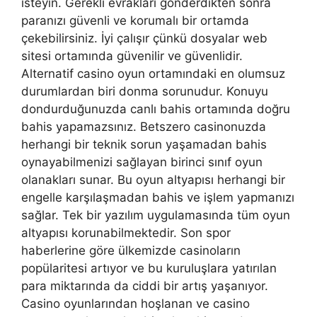
isteyin. Gerekli evrakları gönderdikten sonra
paranızı güvenli ve korumalı bir ortamda
çekebilirsiniz. İyi çalışır çünkü dosyalar web
sitesi ortamında güvenilir ve güvenlidir.
Alternatif casino oyun ortamındaki en olumsuz
durumlardan biri donma sorunudur. Konuyu
dondurduğunuzda canlı bahis ortamında doğru
bahis yapamazsınız. Betszero casinonuzda
herhangi bir teknik sorun yaşamadan bahis
oynayabilmenizi sağlayan birinci sınıf oyun
olanakları sunar. Bu oyun altyapısı herhangi bir
engelle karşılaşmadan bahis ve işlem yapmanızı
sağlar. Tek bir yazılım uygulamasında tüm oyun
altyapısı korunabilmektedir. Son spor
haberlerine göre ülkemizde casinoların
popülaritesi artıyor ve bu kuruluşlara yatırılan
para miktarında da ciddi bir artış yaşanıyor.
Casino oyunlarından hoşlanan ve casino