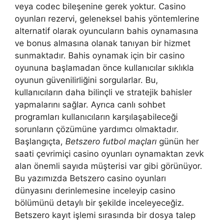
veya codec bileşenine gerek yoktur. Casino
oyunları rezervi, geleneksel bahis yöntemlerine
alternatif olarak oyuncuların bahis oynamasına
ve bonus almasına olanak tanıyan bir hizmet
sunmaktadır. Bahis oynamak için bir casino
oyununa başlamadan önce kullanıcılar sıklıkla
oyunun güvenilirliğini sorgularlar. Bu,
kullanıcıların daha bilinçli ve stratejik bahisler
yapmalarını sağlar. Ayrıca canlı sohbet
programları kullanıcıların karşılaşabileceği
sorunların çözümüne yardımcı olmaktadır.
Başlangıçta,
Betszero futbol maçları
günün her
saati çevrimiçi casino oyunları oynamaktan zevk
alan önemli sayıda müşterisi var gibi görünüyor.
Bu yazımızda Betszero casino oyunları
dünyasını derinlemesine inceleyip casino
bölümünü detaylı bir şekilde inceleyeceğiz.
Betszero kayıt işlemi sırasında bir dosya talep