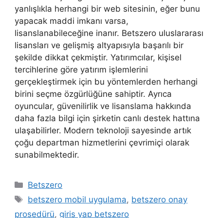
yanlışlıkla herhangi bir web sitesinin, eğer bunu
yapacak maddi imkanı varsa,
lisanslanabileceğine inanır. Betszero uluslararası
lisansları ve gelişmiş altyapısıyla başarılı bir
şekilde dikkat çekmiştir. Yatırımcılar, kişisel
tercihlerine göre yatırım işlemlerini
gerçekleştirmek için bu yöntemlerden herhangi
birini seçme özgürlüğüne sahiptir. Ayrıca
oyuncular, güvenilirlik ve lisanslama hakkında
daha fazla bilgi için şirketin canlı destek hattına
ulaşabilirler. Modern teknoloji sayesinde artık
çoğu departman hizmetlerini çevrimiçi olarak
sunabilmektedir.
Kategoriler
Betszero
Etiketler
betszero mobil uygulama
,
betszero onay
prosedürü
,
giris yap betszero