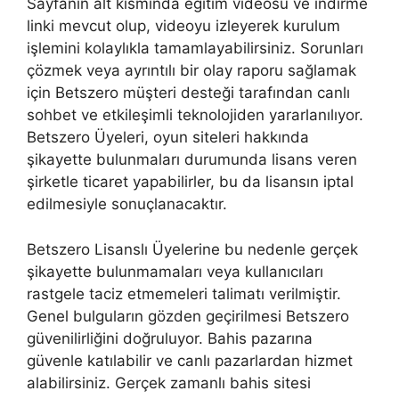
Sayfanın alt kısmında eğitim videosu ve indirme
linki mevcut olup, videoyu izleyerek kurulum
işlemini kolaylıkla tamamlayabilirsiniz. Sorunları
çözmek veya ayrıntılı bir olay raporu sağlamak
için Betszero müşteri desteği tarafından canlı
sohbet ve etkileşimli teknolojiden yararlanılıyor.
Betszero Üyeleri, oyun siteleri hakkında
şikayette bulunmaları durumunda lisans veren
şirketle ticaret yapabilirler, bu da lisansın iptal
edilmesiyle sonuçlanacaktır.
Betszero Lisanslı Üyelerine bu nedenle gerçek
şikayette bulunmamaları veya kullanıcıları
rastgele taciz etmemeleri talimatı verilmiştir.
Genel bulguların gözden geçirilmesi Betszero
güvenilirliğini doğruluyor. Bahis pazarına
güvenle katılabilir ve canlı pazarlardan hizmet
alabilirsiniz. Gerçek zamanlı bahis sitesi