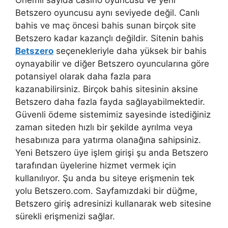
Önemli sayıda casino oyuncusu ve yeni
Betszero oyuncusu aynı seviyede değil. Canlı
bahis ve maç öncesi bahis sunan birçok site
Betszero kadar kazançlı değildir. Sitenin bahis
Betszero
seçenekleriyle daha yüksek bir bahis
oynayabilir ve diğer Betszero oyuncularına göre
potansiyel olarak daha fazla para
kazanabilirsiniz. Birçok bahis sitesinin aksine
Betszero daha fazla fayda sağlayabilmektedir.
Güvenli ödeme sistemimiz sayesinde istediğiniz
zaman siteden hızlı bir şekilde ayrılma veya
hesabınıza para yatırma olanağına sahipsiniz.
Yeni Betszero üye işlem girişi şu anda Betszero
tarafından üyelerine hizmet vermek için
kullanılıyor. Şu anda bu siteye erişmenin tek
yolu Betszero.com. Sayfamızdaki bir düğme,
Betszero giriş adresinizi kullanarak web sitesine
sürekli erişmenizi sağlar.