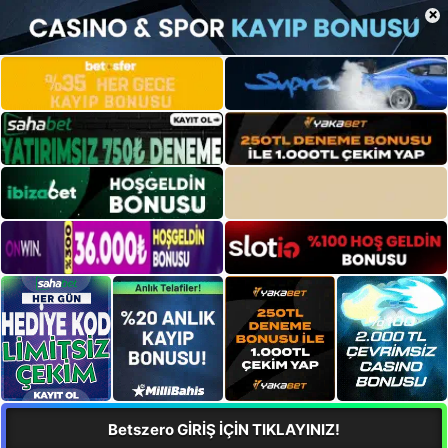
×
Betszero GİRİŞ İÇİN TIKLAYINIZ!