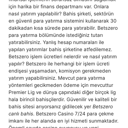
için harika bir finans departmanı var. Onlara
nasıl yatırım yapılabilir? Bahis şirketi, sektörün
en güvenli para yatırma sistemini kullanarak 30
dakikadan kısa sürede para yatırabilir. Betszero
para yatırma bölümünde istediğiniz tutarı
yatırabilirsiniz. Yanlış hesap numaraları ile
yapılan yatırımlar bahis şirketine atfedilemez.
Betszero işlem ücretleri nelerdir ve nasıl yatırım
yapılır? Betszero ile herhangi bir işlem ücreti
endişesi yaşamadan, komisyon gerekmeden
yatırım yapabilirsiniz. Mevcut para yatırma
yöntemleri gecikmeden ödeme için mevcuttur
Premier Lig ve dünya çapındaki diğer birçok lig
hala birincil bahisçilerdir. Güvenilir ve kaliteli bir
bahis sitesi arıyorsanız gidilecek yer
Betszero
canlı bahis
. Betszero Casino 7/24 para çekme
imkanı ile her alanda en iyi hizmeti sunmaktadır.