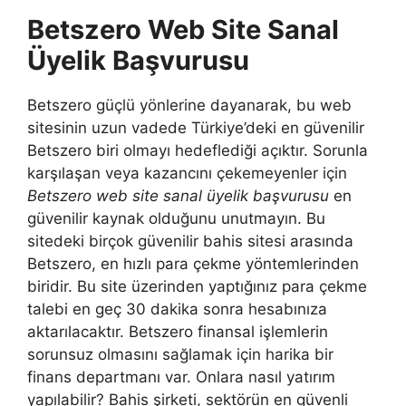
Betszero Web Site Sanal
Üyelik Başvurusu
Betszero güçlü yönlerine dayanarak, bu web
sitesinin uzun vadede Türkiye’deki en güvenilir
Betszero biri olmayı hedeflediği açıktır. Sorunla
karşılaşan veya kazancını çekemeyenler için
Betszero web site sanal üyelik başvurusu
en
güvenilir kaynak olduğunu unutmayın. Bu
sitedeki birçok güvenilir bahis sitesi arasında
Betszero, en hızlı para çekme yöntemlerinden
biridir. Bu site üzerinden yaptığınız para çekme
talebi en geç 30 dakika sonra hesabınıza
aktarılacaktır. Betszero finansal işlemlerin
sorunsuz olmasını sağlamak için harika bir
finans departmanı var. Onlara nasıl yatırım
yapılabilir? Bahis şirketi, sektörün en güvenli