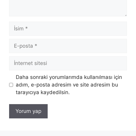
İsim
E-
posta
İnternet
sitesi
Daha sonraki yorumlarımda kullanılması için
adım, e-posta adresim ve site adresim bu
tarayıcıya kaydedilsin.