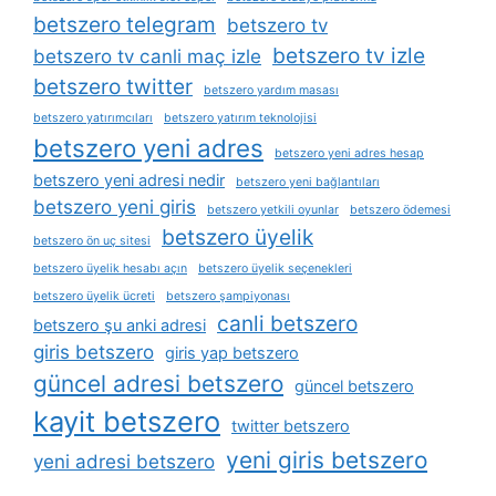
betszero telegram
betszero tv
betszero tv izle
betszero tv canli maç izle
betszero twitter
betszero yardım masası
betszero yatırımcıları
betszero yatırım teknolojisi
betszero yeni adres
betszero yeni adres hesap
betszero yeni adresi nedir
betszero yeni bağlantıları
betszero yeni giris
betszero yetkili oyunlar
betszero ödemesi
betszero üyelik
betszero ön uç sitesi
betszero üyelik hesabı açın
betszero üyelik seçenekleri
betszero üyelik ücreti
betszero şampiyonası
canli betszero
betszero şu anki adresi
giris betszero
giris yap betszero
güncel adresi betszero
güncel betszero
kayit betszero
twitter betszero
yeni giris betszero
yeni adresi betszero