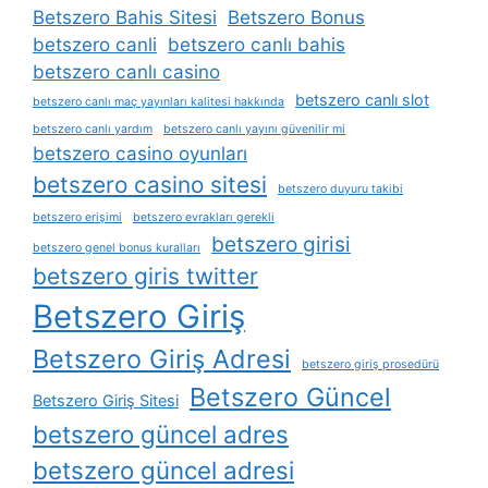
Betszero Bahis Sitesi
Betszero Bonus
betszero canli
betszero canlı bahis
betszero canlı casino
betszero canlı slot
betszero canlı maç yayınları kalitesi hakkında
betszero canlı yardım
betszero canlı yayını güvenilir mi
betszero casino oyunları
betszero casino sitesi
betszero duyuru takibi
betszero erişimi
betszero evrakları gerekli
betszero girisi
betszero genel bonus kuralları
betszero giris twitter
Betszero Giriş
Betszero Giriş Adresi
betszero giriş prosedürü
Betszero Güncel
Betszero Giriş Sitesi
betszero güncel adres
betszero güncel adresi