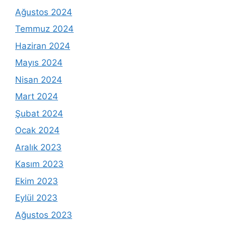
Ağustos 2024
Temmuz 2024
Haziran 2024
Mayıs 2024
Nisan 2024
Mart 2024
Şubat 2024
Ocak 2024
Aralık 2023
Kasım 2023
Ekim 2023
Eylül 2023
Ağustos 2023