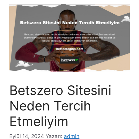
Betszero Sitesini
Neden Tercih
Etmeliyim
Eylül 14, 2024
Yazarı:
admin