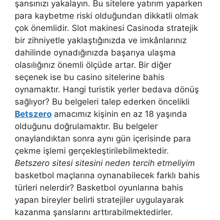
şansınızı yakalayın. Bu sitelere yatırım yaparken
para kaybetme riski olduğundan dikkatli olmak
çok önemlidir. Slot makinesi Casinoda stratejik
bir zihniyetle yaklaştığınızda ve imkânlarınız
dahilinde oynadığınızda başarıya ulaşma
olasılığınız önemli ölçüde artar. Bir diğer
seçenek ise bu casino sitelerine bahis
oynamaktır. Hangi turistik yerler bedava dönüş
sağlıyor? Bu belgeleri talep ederken öncelikli
Betszero
amacımız kişinin en az 18 yaşında
olduğunu doğrulamaktır. Bu belgeler
onaylandıktan sonra aynı gün içerisinde para
çekme işlemi gerçekleştirilebilmektedir.
Betszero sitesi sitesini neden tercih etmeliyim
basketbol maçlarına oynanabilecek farklı bahis
türleri nelerdir? Basketbol oyunlarına bahis
yapan bireyler belirli stratejiler uygulayarak
kazanma şanslarını arttırabilmektedirler.