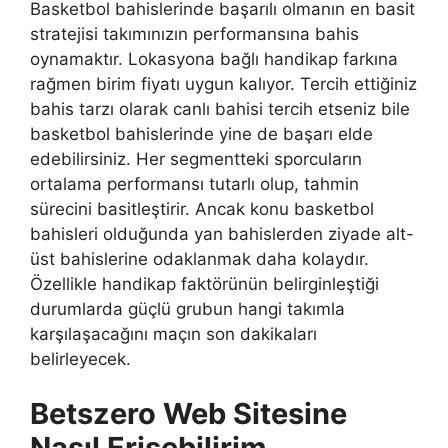
Basketbol bahislerinde başarılı olmanın en basit
stratejisi takımınızın performansına bahis
oynamaktır. Lokasyona bağlı handikap farkına
rağmen birim fiyatı uygun kalıyor. Tercih ettiğiniz
bahis tarzı olarak canlı bahisi tercih etseniz bile
basketbol bahislerinde yine de başarı elde
edebilirsiniz. Her segmentteki sporcuların
ortalama performansı tutarlı olup, tahmin
sürecini basitleştirir. Ancak konu basketbol
bahisleri olduğunda yan bahislerden ziyade alt-
üst bahislerine odaklanmak daha kolaydır.
Özellikle handikap faktörünün belirginleştiği
durumlarda güçlü grubun hangi takımla
karşılaşacağını maçın son dakikaları
belirleyecek.
Betszero Web Sitesine
Nasıl Erişebilirim