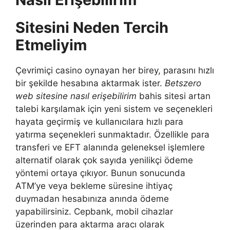
Sitesini Neden Tercih
Etmeliyim
Çevrimiçi casino oynayan her birey, parasını hızlı
bir şekilde hesabına aktarmak ister.
Betszero
web sitesine nasıl erişebilirim
bahis sitesi artan
talebi karşılamak için yeni sistem ve seçenekleri
hayata geçirmiş ve kullanıcılara hızlı para
yatırma seçenekleri sunmaktadır. Özellikle para
transferi ve EFT alanında geleneksel işlemlere
alternatif olarak çok sayıda yenilikçi ödeme
yöntemi ortaya çıkıyor. Bunun sonucunda
ATM’ye veya bekleme süresine ihtiyaç
duymadan hesabınıza anında ödeme
yapabilirsiniz. Cepbank, mobil cihazlar
üzerinden para aktarma aracı olarak