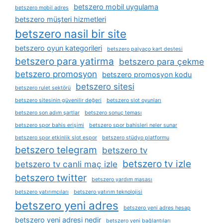
betszero mobil uygulama
betszero mobil adres
betszero müşteri hizmetleri
betszero nasil bir site
betszero oyun kategorileri
betszero palyaço kart destesi
betszero para yatirma
betszero para çekme
betszero promosyon
betszero promosyon kodu
betszero sitesi
betszero rulet sektörü
betszero sitesinin güvenilir değeri
betszero slot oyunları
betszero son adım şartlar
betszero sonuç teması
betszero spor bahis erişimi
betszero spor bahisleri neler sunar
betszero spor etkinlik slot espor
betszero stüdyo platformu
betszero telegram
betszero tv
betszero tv izle
betszero tv canli maç izle
betszero twitter
betszero yardım masası
betszero yatırımcıları
betszero yatırım teknolojisi
betszero yeni adres
betszero yeni adres hesap
betszero yeni adresi nedir
betszero yeni bağlantıları