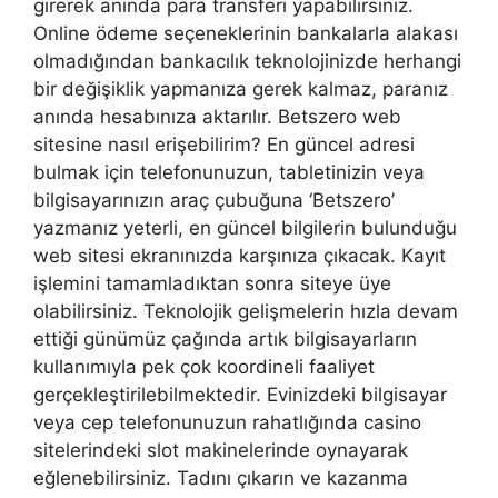
girerek anında para transferi yapabilirsiniz.
Online ödeme seçeneklerinin bankalarla alakası
olmadığından bankacılık teknolojinizde herhangi
bir değişiklik yapmanıza gerek kalmaz, paranız
anında hesabınıza aktarılır. Betszero web
sitesine nasıl erişebilirim? En güncel adresi
bulmak için telefonunuzun, tabletinizin veya
bilgisayarınızın araç çubuğuna ‘Betszero’
yazmanız yeterli, en güncel bilgilerin bulunduğu
web sitesi ekranınızda karşınıza çıkacak. Kayıt
işlemini tamamladıktan sonra siteye üye
olabilirsiniz. Teknolojik gelişmelerin hızla devam
ettiği günümüz çağında artık bilgisayarların
kullanımıyla pek çok koordineli faaliyet
gerçekleştirilebilmektedir. Evinizdeki bilgisayar
veya cep telefonunuzun rahatlığında casino
sitelerindeki slot makinelerinde oynayarak
eğlenebilirsiniz. Tadını çıkarın ve kazanma