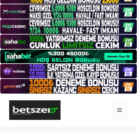
İçeriğe
atla
Menü