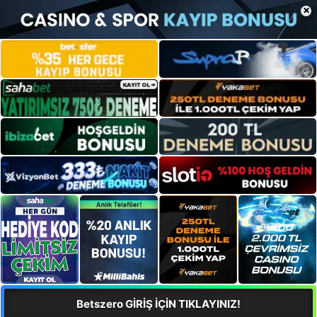
×
Betszero GİRİŞ İÇİN TIKLAYINIZ!