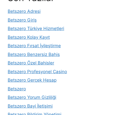
Betszero Adresi
Betszero Giriş
Betszero Türkiye Hizmetleri
Betszero Kolay Kayıt
Betszero Fırsat İyileştirme
Betszero Benzersiz Bahis
Betszero Özel Bahisler
Betszero Profesyonel Casino
Betszero Gerçek Hesap
Betszero
Betszero Yorum Gizliliği
Betszero Bayi İletişimi
Betszero Bildirim Yönetimi