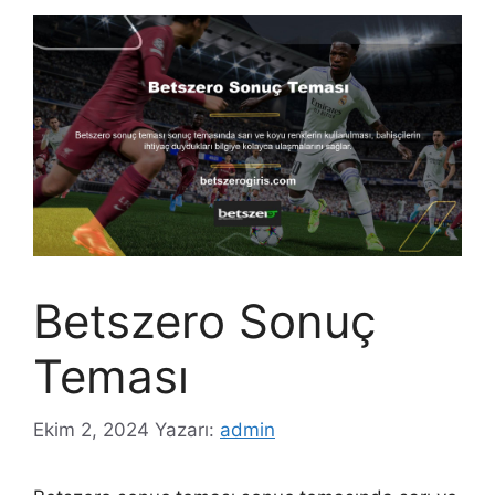
Betszero Sonuç
Teması
Ekim 2, 2024
Yazarı:
admin