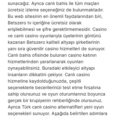
sunacağız. Ayrıca canlı bahis ile tüm maçları
ücretsiz izleme seçeneğiniz de bulunmaktadır.
Bu web sitesinin en önemli faydalarından biri,
Betszero tv içeriğine ücretsiz olarak
erişilebilmesi ve şifre gerektirmemesidir. Casino
ve canlı casino oyunlarıyla üyelerinin gönlünü
kazanan Betszero kaliteli altyapı şirketlerinin
yanı sıra güvenilir casino hizmetleri de sunuyor.
Canlı bahis ofisinde bulunan casino katının
hizmetlerinden yararlanarak oyunları
oynayabilirsiniz. Buradaki etkileyici altyapı
insanların dikkatini çekiyor. Canlı casino
hizmetine kaydolduğunuzda, çeşitli
seçeneklerle becerilerinizi test etme fırsatına
sahip olursunuz ve oyun oturumlarınız boyunca
gerçek bir krupiyenin rehberliğinde olursunuz.
Ayrıca Türk canlı casino alternatifleri yeni oyun
seçenekleri sunuyor. Aşağıda belirtilen adımlara