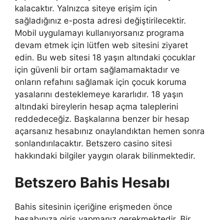
kalacaktır. Yalnızca siteye erişim için
sağladığınız e-posta adresi değiştirilecektir.
Mobil uygulamayı kullanıyorsanız programa
devam etmek için lütfen web sitesini ziyaret
edin. Bu web sitesi 18 yaşın altındaki çocuklar
için güvenli bir ortam sağlamamaktadır ve
onların refahını sağlamak için çocuk koruma
yasalarını desteklemeye kararlıdır. 18 yaşın
altındaki bireylerin hesap açma taleplerini
reddedeceğiz. Başkalarına benzer bir hesap
açarsanız hesabınız onaylandıktan hemen sonra
sonlandırılacaktır. Betszero casino sitesi
hakkındaki bilgiler yaygın olarak bilinmektedir.
Betszero Bahis Hesabı
Bahis sitesinin içeriğine erişmeden önce
hesabınıza giriş yapmanız gerekmektedir. Bir