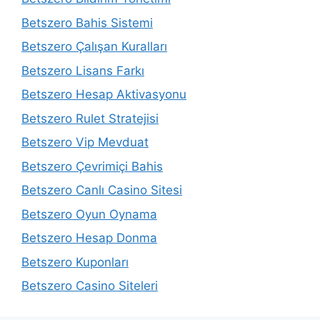
Betszero Bahis Sistemi
Betszero Çalışan Kuralları
Betszero Lisans Farkı
Betszero Hesap Aktivasyonu
Betszero Rulet Stratejisi
Betszero Vip Mevduat
Betszero Çevrimiçi Bahis
Betszero Canlı Casino Sitesi
Betszero Oyun Oynama
Betszero Hesap Donma
Betszero Kuponları
Betszero Casino Siteleri