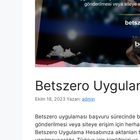
Betszero Uygula
Ekim 18, 2023
Yazarı:
admin
Betszero uygulaması başvuru sürecinde baş
gönderilmesi veya siteye erişim için herha
Betszero Uygulama Hesabınıza aktarılan tu
yapılmayacaktır. Türkiye için kimliğinizi v