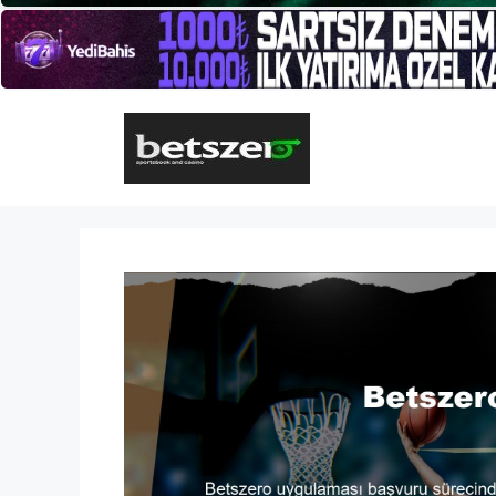
İçeriğe
atla