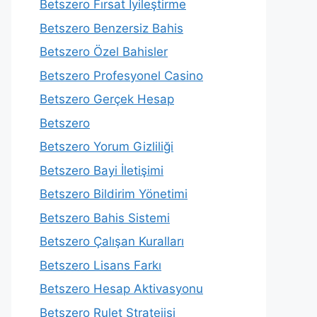
Betszero Fırsat İyileştirme
Betszero Benzersiz Bahis
Betszero Özel Bahisler
Betszero Profesyonel Casino
Betszero Gerçek Hesap
Betszero
Betszero Yorum Gizliliği
Betszero Bayi İletişimi
Betszero Bildirim Yönetimi
Betszero Bahis Sistemi
Betszero Çalışan Kuralları
Betszero Lisans Farkı
Betszero Hesap Aktivasyonu
Betszero Rulet Stratejisi