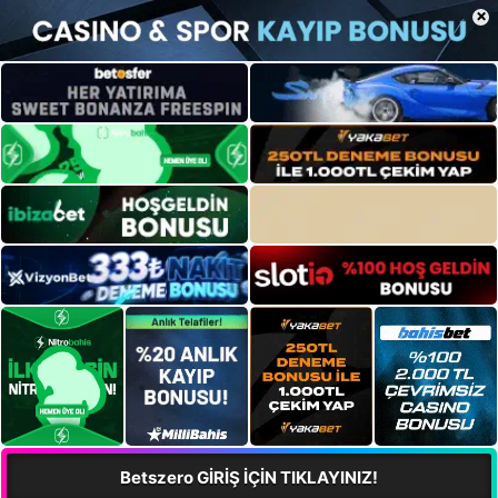
×
Betszero GİRİŞ İÇİN TIKLAYINIZ!