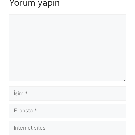
Yorum yapın
Yorum
İsim
E-
posta
İnternet
sitesi