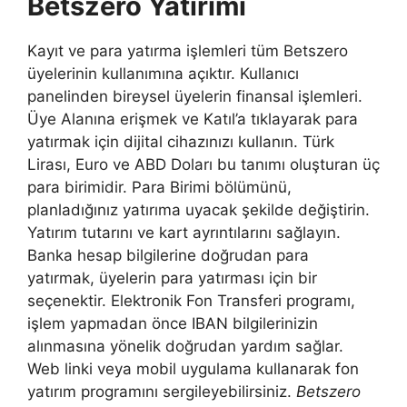
Betszero Yatırımı
Kayıt ve para yatırma işlemleri tüm Betszero
üyelerinin kullanımına açıktır. Kullanıcı
panelinden bireysel üyelerin finansal işlemleri.
Üye Alanına erişmek ve Katıl’a tıklayarak para
yatırmak için dijital cihazınızı kullanın. Türk
Lirası, Euro ve ABD Doları bu tanımı oluşturan üç
para birimidir. Para Birimi bölümünü,
planladığınız yatırıma uyacak şekilde değiştirin.
Yatırım tutarını ve kart ayrıntılarını sağlayın.
Banka hesap bilgilerine doğrudan para
yatırmak, üyelerin para yatırması için bir
seçenektir. Elektronik Fon Transferi programı,
işlem yapmadan önce IBAN bilgilerinizin
alınmasına yönelik doğrudan yardım sağlar.
Web linki veya mobil uygulama kullanarak fon
yatırım programını sergileyebilirsiniz.
Betszero