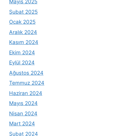
Mayıs 2025
Şubat 2025
Ocak 2025
Aralık 2024
Kasım 2024
Ekim 2024
Eylül 2024
Ağustos 2024
Temmuz 2024
Haziran 2024
Mayıs 2024
Nisan 2024
Mart 2024
Şubat 2024