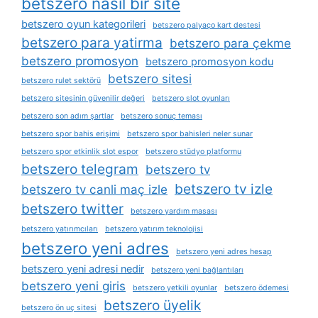
betszero nasil bir site
betszero oyun kategorileri
betszero palyaço kart destesi
betszero para yatirma
betszero para çekme
betszero promosyon
betszero promosyon kodu
betszero sitesi
betszero rulet sektörü
betszero sitesinin güvenilir değeri
betszero slot oyunları
betszero son adım şartlar
betszero sonuç teması
betszero spor bahis erişimi
betszero spor bahisleri neler sunar
betszero spor etkinlik slot espor
betszero stüdyo platformu
betszero telegram
betszero tv
betszero tv izle
betszero tv canli maç izle
betszero twitter
betszero yardım masası
betszero yatırımcıları
betszero yatırım teknolojisi
betszero yeni adres
betszero yeni adres hesap
betszero yeni adresi nedir
betszero yeni bağlantıları
betszero yeni giris
betszero yetkili oyunlar
betszero ödemesi
betszero üyelik
betszero ön uç sitesi