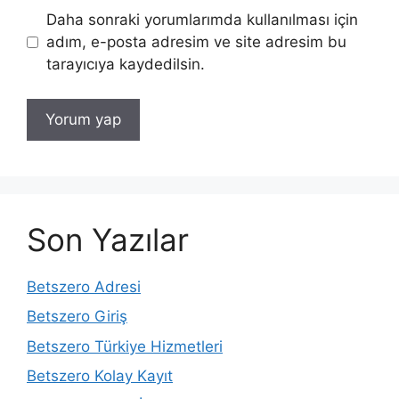
Daha sonraki yorumlarımda kullanılması için
adım, e-posta adresim ve site adresim bu
tarayıcıya kaydedilsin.
Son Yazılar
Betszero Adresi
Betszero Giriş
Betszero Türkiye Hizmetleri
Betszero Kolay Kayıt