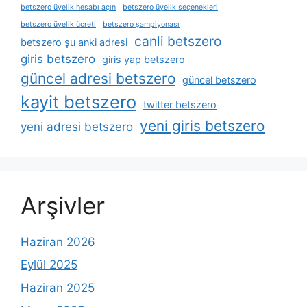
betszero üyelik hesabı açın
betszero üyelik seçenekleri
betszero üyelik ücreti
betszero şampiyonası
canli betszero
betszero şu anki adresi
giris betszero
giris yap betszero
güncel adresi betszero
güncel betszero
kayit betszero
twitter betszero
yeni giris betszero
yeni adresi betszero
Arşivler
Haziran 2026
Eylül 2025
Haziran 2025