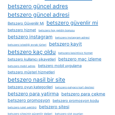
betszero güncel adres
betszero güncel adresi
betszero güvenlir mi
Betszero Güvenilir Mi
betszero hizmet
betszero hoş geldin bonusu
betszero instagram
betszero instagram adresi
betszero kayit
betszero i̇stediği evrak türleri
betszero kaç oldu
betszero kesintisiz hizmet
betszero maç izleme
betszero kullanıcı şikayetleri
betszero mobil uygulama
betszero mobil adres
betszero müşteri hizmetleri
betszero nasil bir site
betszero oyun kategorileri
betszero palyaço kart destesi
betszero para yatirma
betszero para çekme
betszero promosyon
betszero promosyon kodu
betszero sitesi
betszero rulet sektörü
betszero sitesinin güvenilir değeri
betszero slot oyunları