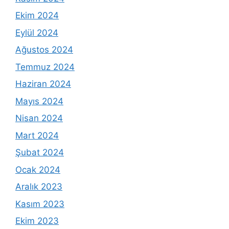
Ekim 2024
Eylül 2024
Ağustos 2024
Temmuz 2024
Haziran 2024
Mayıs 2024
Nisan 2024
Mart 2024
Şubat 2024
Ocak 2024
Aralık 2023
Kasım 2023
Ekim 2023