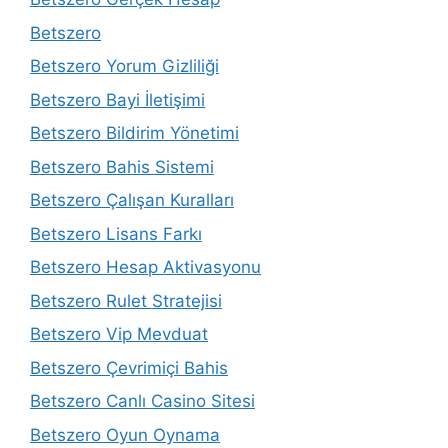
Betszero
Betszero Yorum Gizliliği
Betszero Bayi İletişimi
Betszero Bildirim Yönetimi
Betszero Bahis Sistemi
Betszero Çalışan Kuralları
Betszero Lisans Farkı
Betszero Hesap Aktivasyonu
Betszero Rulet Stratejisi
Betszero Vip Mevduat
Betszero Çevrimiçi Bahis
Betszero Canlı Casino Sitesi
Betszero Oyun Oynama