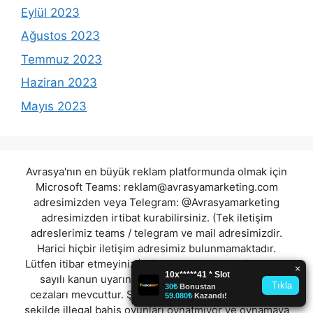
Eylül 2023
Ağustos 2023
Temmuz 2023
Haziran 2023
Mayıs 2023
Avrasya'nın en büyük reklam platformunda olmak için
Microsoft Teams:
reklam@avrasyamarketing.com
adresimizden veya Telegram: @Avrasyamarketing
adresimizden irtibat kurabilirsiniz. (Tek iletişim
adreslerimiz teams / telegram ve mail adresimizdir.
Harici hiçbir iletişim adresimiz bulunmamaktadır.
Lütfen itibar etmeyiniz.) Türkiye yasalarına göre 7258
sayılı kanun uyarınca yasa dışı bahis oynamanın
cezaları mevcuttur. Şu an bulunduğunuz site hiç bir
şekilde illegal bahis oyunları oynatmıyor ve oynamaya