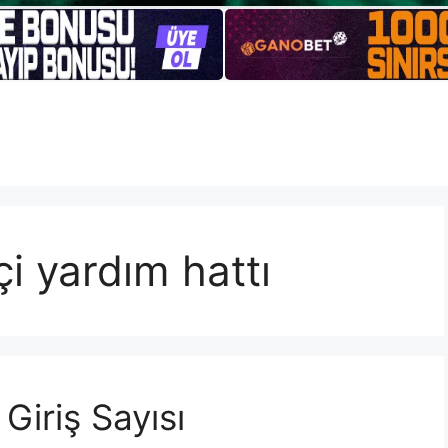
i yardım hattı
Giriş Sayısı