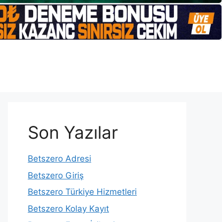
Son Yazılar
Betszero Adresi
Betszero Giriş
Betszero Türkiye Hizmetleri
Betszero Kolay Kayıt