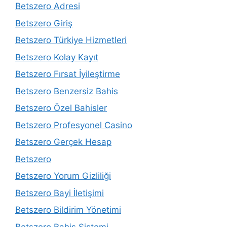
Betszero Adresi
Betszero Giriş
Betszero Türkiye Hizmetleri
Betszero Kolay Kayıt
Betszero Fırsat İyileştirme
Betszero Benzersiz Bahis
Betszero Özel Bahisler
Betszero Profesyonel Casino
Betszero Gerçek Hesap
Betszero
Betszero Yorum Gizliliği
Betszero Bayi İletişimi
Betszero Bildirim Yönetimi
Betszero Bahis Sistemi