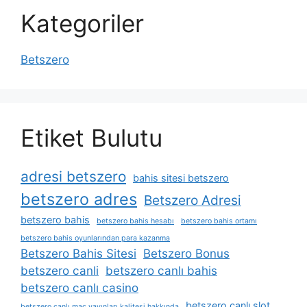
Kategoriler
Betszero
Etiket Bulutu
adresi betszero
bahis sitesi betszero
betszero adres
Betszero Adresi
betszero bahis
betszero bahis hesabı
betszero bahis ortamı
betszero bahis oyunlarından para kazanma
Betszero Bahis Sitesi
Betszero Bonus
betszero canli
betszero canlı bahis
betszero canlı casino
betszero canlı slot
betszero canlı maç yayınları kalitesi hakkında