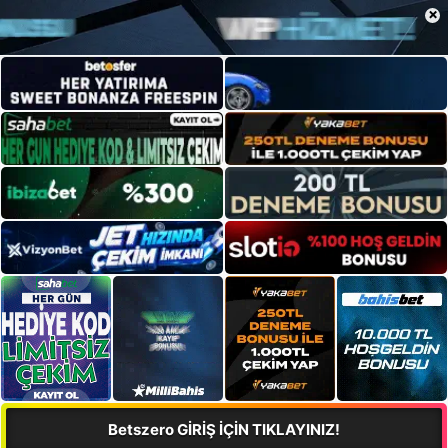
×
Betszero GİRİŞ İÇİN TIKLAYINIZ!