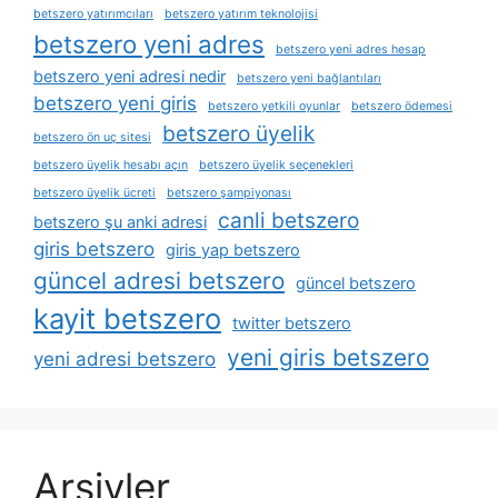
betszero yatırımcıları
betszero yatırım teknolojisi
betszero yeni adres
betszero yeni adres hesap
betszero yeni adresi nedir
betszero yeni bağlantıları
betszero yeni giris
betszero yetkili oyunlar
betszero ödemesi
betszero üyelik
betszero ön uç sitesi
betszero üyelik hesabı açın
betszero üyelik seçenekleri
betszero üyelik ücreti
betszero şampiyonası
canli betszero
betszero şu anki adresi
giris betszero
giris yap betszero
güncel adresi betszero
güncel betszero
kayit betszero
twitter betszero
yeni giris betszero
yeni adresi betszero
Arşivler