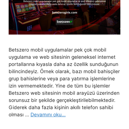
Betszero mobil uygulamalar pek çok mobil
uygulama ve web sitesinin geleneksel internet
portallarına kıyasla daha az özellik sunduğunun
bilincindeyiz. Örnek olarak, bazı mobil bahisçiler
grup bahislerine veya para yatırma işlemlerine
izin vermemektedir. Yine de tüm bu işlemler
Betszero web sitesinin mobil arayüzü üzerinden
sorunsuz bir şekilde gerçekleştirilebilmektedir.
Giderek daha fazla kişinin akıllı telefon sahibi
olması …
Devamını oku…