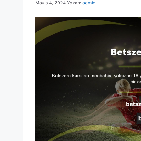
Mayıs 4, 2024
Yazarı:
admin