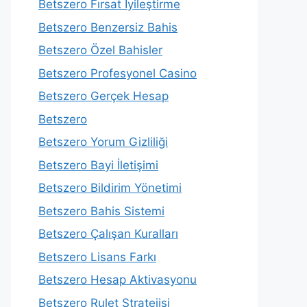
Betszero Fırsat İyileştirme
Betszero Benzersiz Bahis
Betszero Özel Bahisler
Betszero Profesyonel Casino
Betszero Gerçek Hesap
Betszero
Betszero Yorum Gizliliği
Betszero Bayi İletişimi
Betszero Bildirim Yönetimi
Betszero Bahis Sistemi
Betszero Çalışan Kuralları
Betszero Lisans Farkı
Betszero Hesap Aktivasyonu
Betszero Rulet Stratejisi