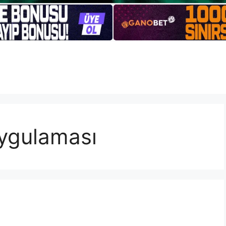
uygulaması