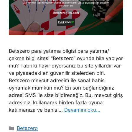
Betszero para yatırma bilgisi para yatırma/
çekme bilgi sitesi “Betszero” oyunda hile yapıyor
mu? Tabii ki hayır diyorsanız bu site yıllardır var
ve piyasadaki en güvenilir sitelerden biri.
Betszero mevcut adresim ile sanal bahis
oynamak mümkün mü? En son bağlandığınız
adresi SMS ile size bildireceğiz. Bu, mevcut giriş
adresinizi kullanarak birden fazla oyuna
katılmanıza ve bahis …
Devamını oku…
Kategoriler
Betszero