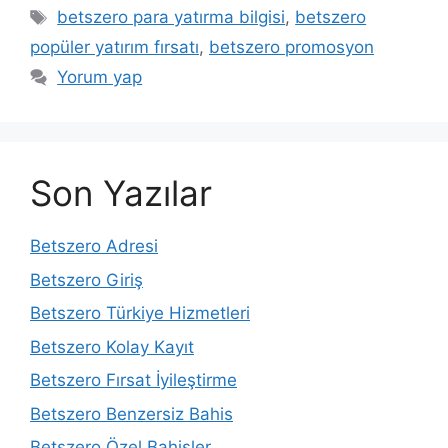
Etiketler
betszero para yatırma bilgisi
,
betszero
popüler yatırım fırsatı
,
betszero promosyon
Yorum yap
Son Yazılar
Betszero Adresi
Betszero Giriş
Betszero Türkiye Hizmetleri
Betszero Kolay Kayıt
Betszero Fırsat İyileştirme
Betszero Benzersiz Bahis
Betszero Özel Bahisler