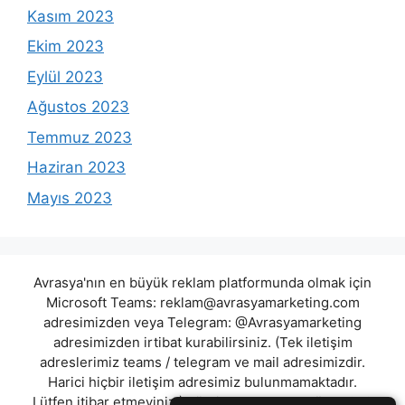
Kasım 2023
Ekim 2023
Eylül 2023
Ağustos 2023
Temmuz 2023
Haziran 2023
Mayıs 2023
Avrasya'nın en büyük reklam platformunda olmak için
Microsoft Teams:
reklam@avrasyamarketing.com
adresimizden veya Telegram: @Avrasyamarketing
adresimizden irtibat kurabilirsiniz. (Tek iletişim
adreslerimiz teams / telegram ve mail adresimizdir.
Harici hiçbir iletişim adresimiz bulunmamaktadır.
Lütfen itibar etmeyiniz.) Türkiye yasalarına göre 7258