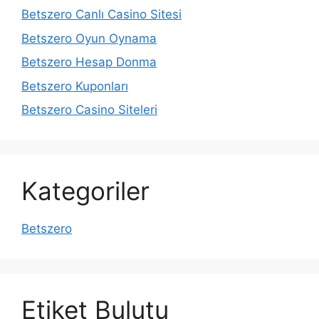
Betszero Canlı Casino Sitesi
Betszero Oyun Oynama
Betszero Hesap Donma
Betszero Kuponları
Betszero Casino Siteleri
Kategoriler
Betszero
Etiket Bulutu