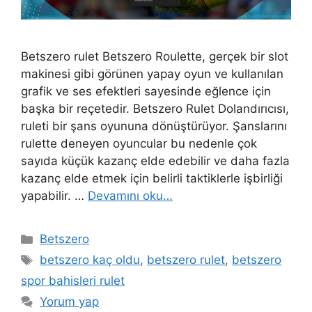
Betszero rulet Betszero Roulette, gerçek bir slot
makinesi gibi görünen yapay oyun ve kullanılan
grafik ve ses efektleri sayesinde eğlence için
başka bir reçetedir. Betszero Rulet Dolandırıcısı,
ruleti bir şans oyununa dönüştürüyor. Şanslarını
rulette deneyen oyuncular bu nedenle çok
sayıda küçük kazanç elde edebilir ve daha fazla
kazanç elde etmek için belirli taktiklerle işbirliği
yapabilir. …
Devamını oku…
Kategoriler
Betszero
Etiketler
betszero kaç oldu
,
betszero rulet
,
betszero
spor bahisleri rulet
Yorum yap