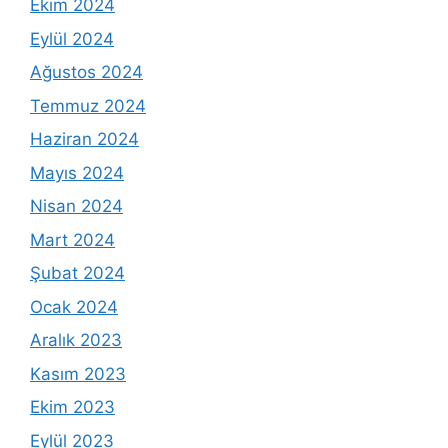
Ekim 2024
Eylül 2024
Ağustos 2024
Temmuz 2024
Haziran 2024
Mayıs 2024
Nisan 2024
Mart 2024
Şubat 2024
Ocak 2024
Aralık 2023
Kasım 2023
Ekim 2023
Eylül 2023