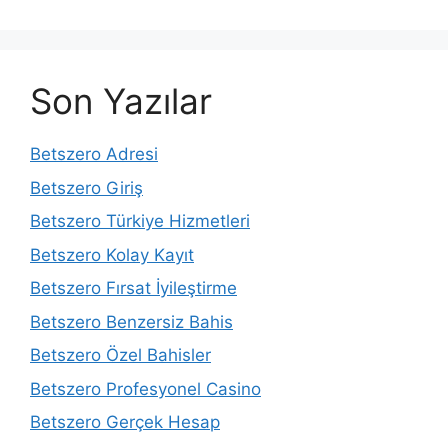
Son Yazılar
Betszero Adresi
Betszero Giriş
Betszero Türkiye Hizmetleri
Betszero Kolay Kayıt
Betszero Fırsat İyileştirme
Betszero Benzersiz Bahis
Betszero Özel Bahisler
Betszero Profesyonel Casino
Betszero Gerçek Hesap