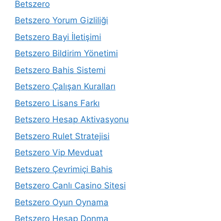
Betszero
Betszero Yorum Gizliliği
Betszero Bayi İletişimi
Betszero Bildirim Yönetimi
Betszero Bahis Sistemi
Betszero Çalışan Kuralları
Betszero Lisans Farkı
Betszero Hesap Aktivasyonu
Betszero Rulet Stratejisi
Betszero Vip Mevduat
Betszero Çevrimiçi Bahis
Betszero Canlı Casino Sitesi
Betszero Oyun Oynama
Betszero Hesap Donma