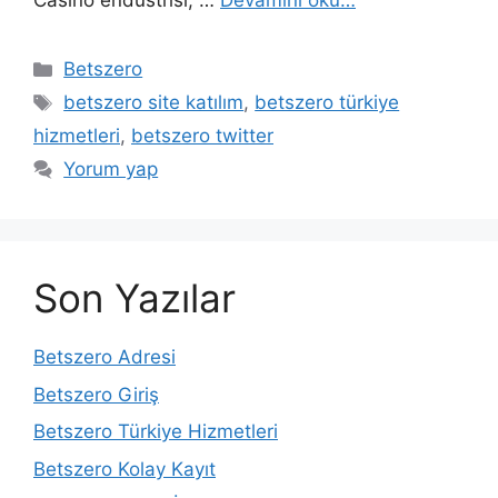
Casino endüstrisi, …
Devamını oku…
Kategoriler
Betszero
Etiketler
betszero site katılım
,
betszero türkiye
hizmetleri
,
betszero twitter
Yorum yap
Son Yazılar
Betszero Adresi
Betszero Giriş
Betszero Türkiye Hizmetleri
Betszero Kolay Kayıt