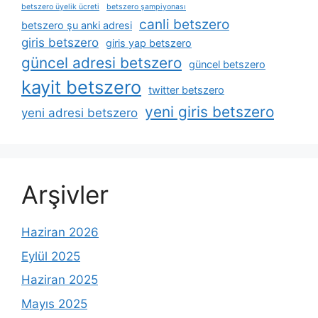
betszero üyelik ücreti
betszero şampiyonası
canli betszero
betszero şu anki adresi
giris betszero
giris yap betszero
güncel adresi betszero
güncel betszero
kayit betszero
twitter betszero
yeni giris betszero
yeni adresi betszero
Arşivler
Haziran 2026
Eylül 2025
Haziran 2025
Mayıs 2025