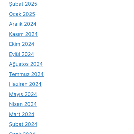
Şubat 2025
Ocak 2025
Aralık 2024
Kasım 2024
Ekim 2024
Eylül 2024
Ağustos 2024
Temmuz 2024
Haziran 2024
Mayıs 2024
Nisan 2024
Mart 2024
Şubat 2024