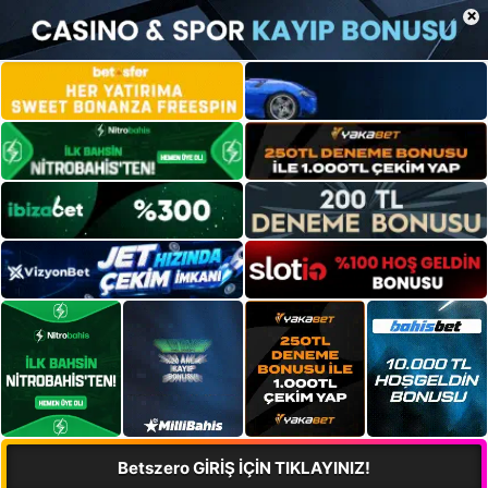
×
Betszero GİRİŞ İÇİN TIKLAYINIZ!