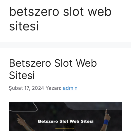
betszero slot web
sitesi
Betszero Slot Web
Sitesi
Şubat 17, 2024
Yazarı:
admin