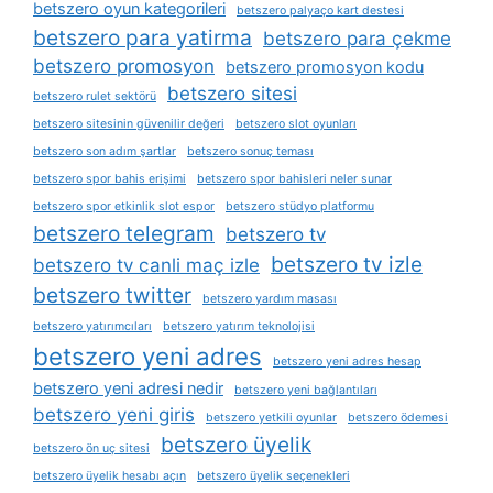
betszero oyun kategorileri
betszero palyaço kart destesi
betszero para yatirma
betszero para çekme
betszero promosyon
betszero promosyon kodu
betszero sitesi
betszero rulet sektörü
betszero sitesinin güvenilir değeri
betszero slot oyunları
betszero son adım şartlar
betszero sonuç teması
betszero spor bahis erişimi
betszero spor bahisleri neler sunar
betszero spor etkinlik slot espor
betszero stüdyo platformu
betszero telegram
betszero tv
betszero tv izle
betszero tv canli maç izle
betszero twitter
betszero yardım masası
betszero yatırımcıları
betszero yatırım teknolojisi
betszero yeni adres
betszero yeni adres hesap
betszero yeni adresi nedir
betszero yeni bağlantıları
betszero yeni giris
betszero yetkili oyunlar
betszero ödemesi
betszero üyelik
betszero ön uç sitesi
betszero üyelik hesabı açın
betszero üyelik seçenekleri