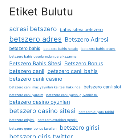
Etiket Bulutu
adresi betszero
bahis sitesi betszero
betszero adres
Betszero Adresi
betszero bahis
betszero bahis hesabı
betszero bahis ortamı
betszero bahis oyunlarından para kazanma
Betszero Bahis Sitesi
Betszero Bonus
betszero canli
betszero canlı bahis
betszero canlı casino
betszero canlı slot
betszero canlı maç yayınları kalitesi hakkında
betszero canlı yardım
betszero canlı yayını güvenilir mi
betszero casino oyunları
betszero casino sitesi
betszero duyuru takibi
betszero erişimi
betszero evrakları gerekli
betszero girisi
betszero genel bonus kuralları
betszero giris twitter