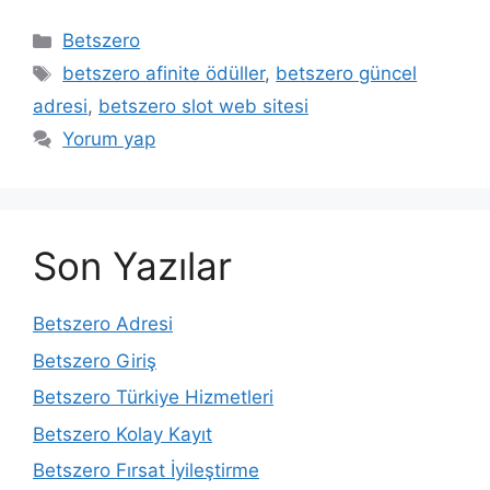
Kategoriler
Betszero
Etiketler
betszero afinite ödüller
,
betszero güncel
adresi
,
betszero slot web sitesi
Yorum yap
Son Yazılar
Betszero Adresi
Betszero Giriş
Betszero Türkiye Hizmetleri
Betszero Kolay Kayıt
Betszero Fırsat İyileştirme