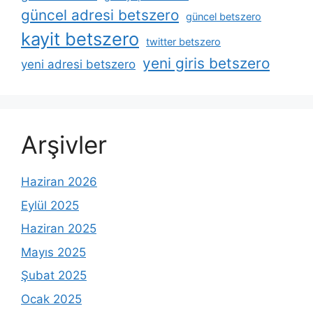
güncel adresi betszero
güncel betszero
kayit betszero
twitter betszero
yeni giris betszero
yeni adresi betszero
Arşivler
Haziran 2026
Eylül 2025
Haziran 2025
Mayıs 2025
Şubat 2025
Ocak 2025