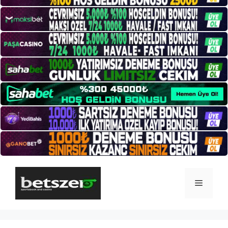
İçeriğe
atla
Menü