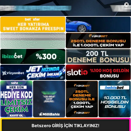
×
Betszero GİRİŞ İÇİN TIKLAYINIZ!