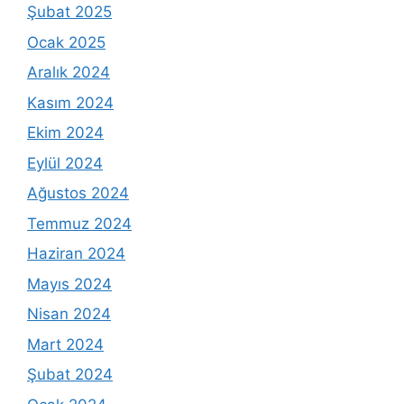
Şubat 2025
Ocak 2025
Aralık 2024
Kasım 2024
Ekim 2024
Eylül 2024
Ağustos 2024
Temmuz 2024
Haziran 2024
Mayıs 2024
Nisan 2024
Mart 2024
Şubat 2024