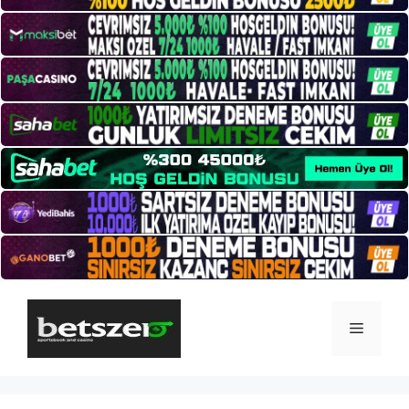
İçeriğe
atla
Menü