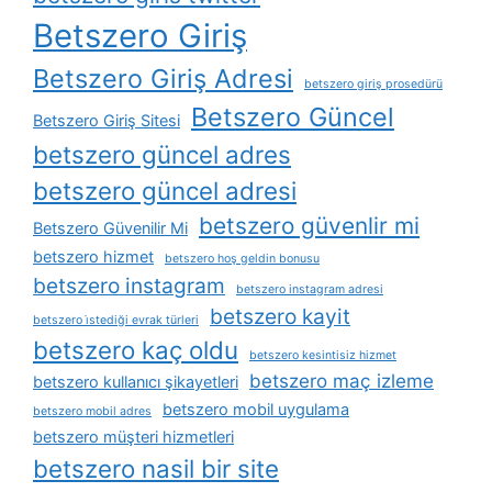
Betszero Giriş
Betszero Giriş Adresi
betszero giriş prosedürü
Betszero Güncel
Betszero Giriş Sitesi
betszero güncel adres
betszero güncel adresi
betszero güvenlir mi
Betszero Güvenilir Mi
betszero hizmet
betszero hoş geldin bonusu
betszero instagram
betszero instagram adresi
betszero kayit
betszero i̇stediği evrak türleri
betszero kaç oldu
betszero kesintisiz hizmet
betszero maç izleme
betszero kullanıcı şikayetleri
betszero mobil uygulama
betszero mobil adres
betszero müşteri hizmetleri
betszero nasil bir site