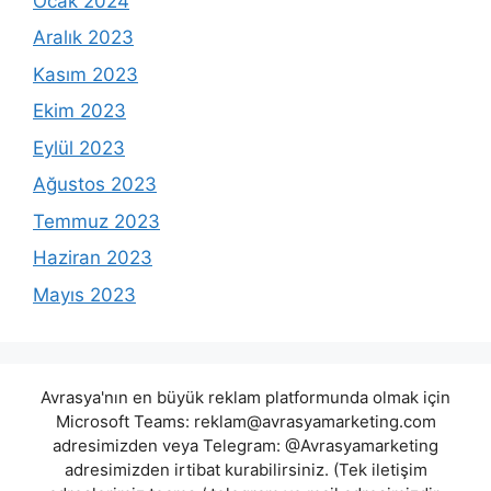
Ocak 2024
Aralık 2023
Kasım 2023
Ekim 2023
Eylül 2023
Ağustos 2023
Temmuz 2023
Haziran 2023
Mayıs 2023
Avrasya'nın en büyük reklam platformunda olmak için
Microsoft Teams:
reklam@avrasyamarketing.com
adresimizden veya Telegram: @Avrasyamarketing
adresimizden irtibat kurabilirsiniz. (Tek iletişim