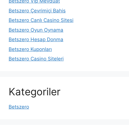
Betszero Vip Mevduat
Betszero Çevrimiçi Bahis
Betszero Canlı Casino Sitesi
Betszero Oyun Oynama
Betszero Hesap Donma
Betszero Kuponları
Betszero Casino Siteleri
Kategoriler
Betszero