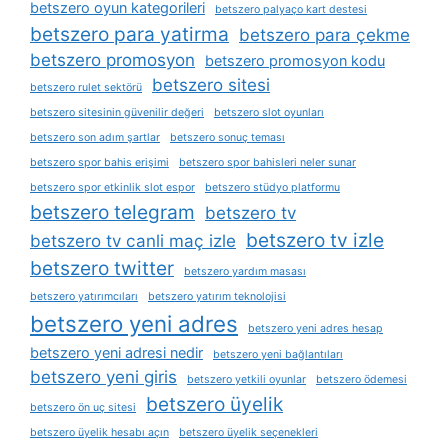
betszero oyun kategorileri
betszero palyaço kart destesi
betszero para yatirma
betszero para çekme
betszero promosyon
betszero promosyon kodu
betszero sitesi
betszero rulet sektörü
betszero sitesinin güvenilir değeri
betszero slot oyunları
betszero son adım şartlar
betszero sonuç teması
betszero spor bahis erişimi
betszero spor bahisleri neler sunar
betszero spor etkinlik slot espor
betszero stüdyo platformu
betszero telegram
betszero tv
betszero tv izle
betszero tv canli maç izle
betszero twitter
betszero yardım masası
betszero yatırımcıları
betszero yatırım teknolojisi
betszero yeni adres
betszero yeni adres hesap
betszero yeni adresi nedir
betszero yeni bağlantıları
betszero yeni giris
betszero yetkili oyunlar
betszero ödemesi
betszero üyelik
betszero ön uç sitesi
betszero üyelik hesabı açın
betszero üyelik seçenekleri