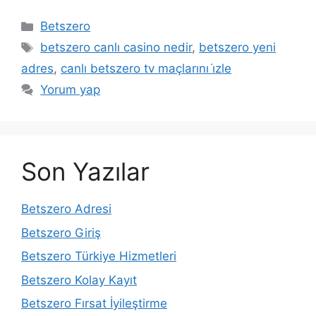
Kategoriler
Betszero
Etiketler
betszero canlı casino nedir
,
betszero yeni
adres
,
canlı betszero tv maçlarını i̇zle
Yorum yap
Son Yazılar
Betszero Adresi
Betszero Giriş
Betszero Türkiye Hizmetleri
Betszero Kolay Kayıt
Betszero Fırsat İyileştirme