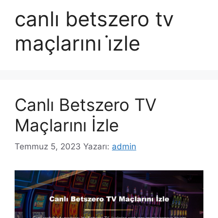
canlı betszero tv
maçlarını i̇zle
Canlı Betszero TV
Maçlarını İzle
Temmuz 5, 2023
Yazarı:
admin